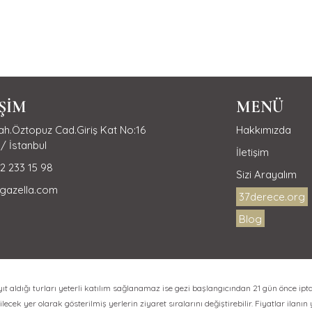
İŞİM
MENÜ
h.Öztopuz Cad.Giriş Kat No:16
Hakkımızda
/ İstanbul
İletişim
2 233 15 98
Sizi Arayalım
gazella.com
37derece.org
Blog
aldığı turları yeterli katılım sağlanamaz ise gezi başlangıcından 21 gün önce ipta
lecek yer olarak gösterilmiş yerlerin ziyaret sıralarını değiştirebilir. Fiyatlar ilanın