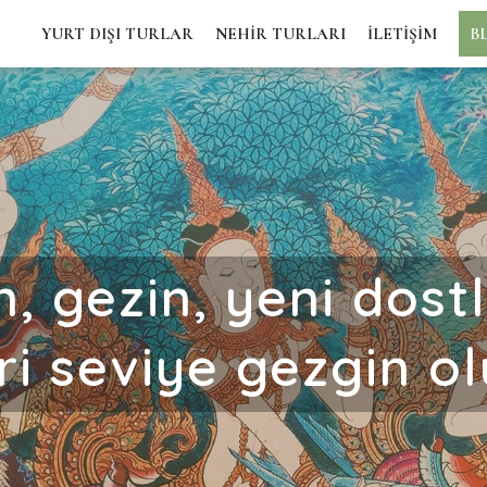
YURT DIŞI TURLAR
NEHİR TURLARI
İLETİŞİM
B
, gezin, yeni dostla
eri seviye gezgin ol