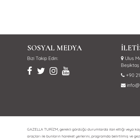
SOSYAL MEDYA
İLET
Bizi Takip Edin:
Ulus Ma
Beşiktaş 
+90 21
info@
GAZELLA TURİZM, gerekli gördüğü durumlarda ilan ettiği veya kayıt 
araçları ile bunların hareket yerlerini, programda belirtilmiş ve gezi