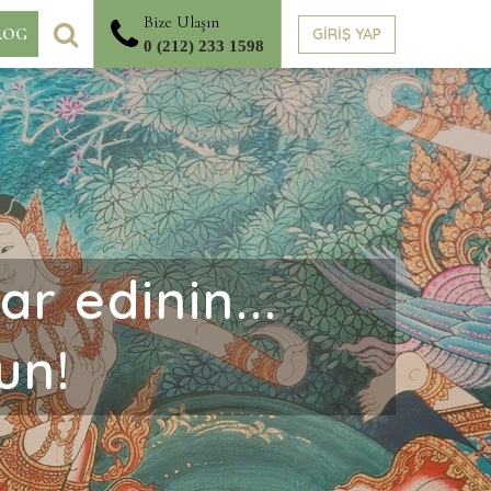
Bize Ulaşın
ARA
GİRİŞ YAP
LOG
0 (212) 233 1598
r edinin...
un!