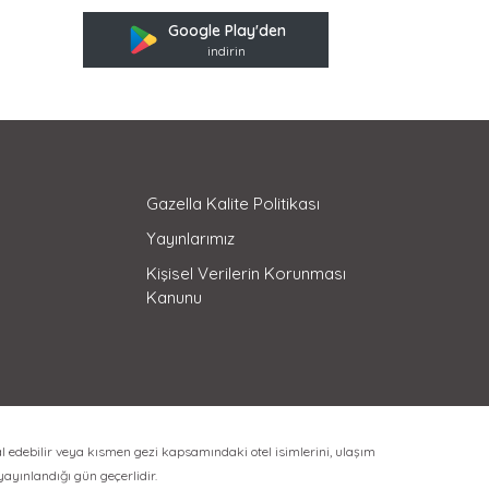
Google Play'den
indirin
Gazella Kalite Politikası
Yayınlarımız
Kişisel Verilerin Korunması
Kanunu
l edebilir veya kısmen gezi kapsamındaki otel isimlerini, ulaşım
 yayınlandığı gün geçerlidir.