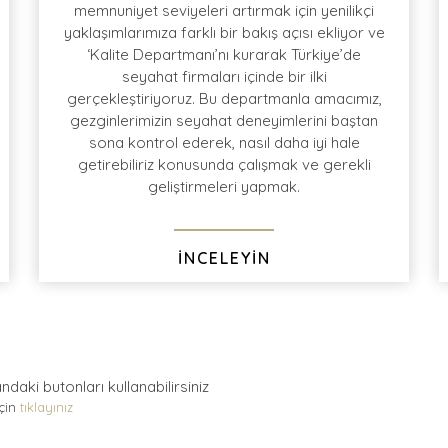
memnuniyet seviyeleri artırmak için yenilikçi
yaklaşımlarımıza farklı bir bakış açısı ekliyor ve
‘Kalite Departmanı’nı kurarak Türkiye’de
Tur dönüşü yapmış olduğumuz sıcak anketler
Türk Hava Yolları
seyahat firmaları içinde bir ilki
sonrasında
%96
müşteri
memnuniyeti
ve
gerçekleştiriyoruz. Bu departmanla amacımız,
müşteri
tavsiye
oranı
gezginlerimizin seyahat deneyimlerini baştan
sona kontrol ederek, nasıl daha iyi hale
getirebiliriz konusunda çalışmak ve gerekli
geliştirmeleri yapmak.
İNCELEYİN
andaki
butonları kullanabilirsiniz
için
tıklayınız