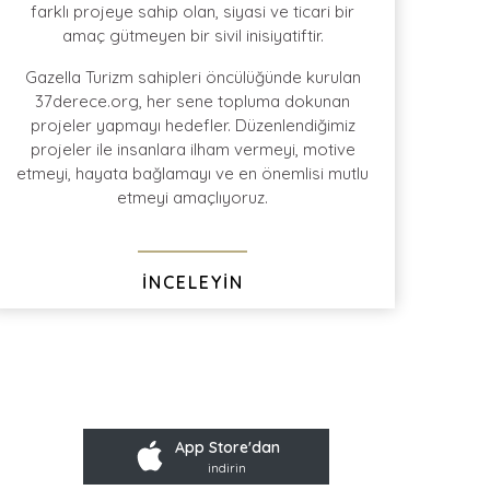
farklı projeye sahip olan, siyasi ve ticari bir
amaç gütmeyen bir sivil inisiyatiftir.
ile en
geniş protokol
kontratı
Türkiye'de bütün
büyük şehirlerden
Gazella Turizm sahipleri öncülüğünde kurulan
Ev-Alan-Ev
transferi
37derece.org, her sene topluma dokunan
projeler yapmayı hedefler. Düzenlendiğimiz
projeler ile insanlara ilham vermeyi, motive
etmeyi, hayata bağlamayı ve en önemlisi mutlu
etmeyi amaçlıyoruz.
İNCELEYİN
App Store'dan
indirin