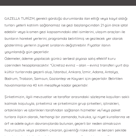
GAZELLA TURİZM, gerekli gördüğü durumlarda ilan ettiği veya kayıt aldığı
turları yeterli katılım sağlanamaz ise gezi başlangıcından 21 gün önce iptal
edebilir veya kısmen gezi kapsamındaki otel isimlerini, ulaşım araçları ile
bunların hareket yerlerini, programda belirtilmiş ve gezilecek yer olarak
gösterilmiş yerlerin ziyaret sıralarını değiştirebilir. Fiyatlar ilanın
yayınlandığı gün geçerlidir.
Ödemeler, ödeme yapılacak günkü serbest piyasa satış efektif kuru
üzerinden hesaplanacaktır. *Ücretsiz eviniz – alan – eviniz transferi yurt dışı
kültür turlarında geçerli olup, İstanbul, Ankara, İzmir, Adana, Antalya,
Bodrum, Trabzon, Samsun, Gaziantep ve Kayseri için geçerlidir. Belirtilen
havalimanlarına 40 km mesafeye kadar geçerlidir.
Şirketimizin, ilgili mevzuatlar ve taraflar arasındaki sözleşme koşulları saklı
kalmak koşuluyla, şirketimiz ve şirketimizin grup şirketleri, iştirakleri,
ortaklıkları ve işbirlikleri tarafından sağlanan hizmetler ve/veya paket
turlara ilişkin olarak, herhangi bir zamanda, hukuka, iyi niyet kurallarına ve
örf ve adete aykırı davranışlarda bulunan, geçerli bir neden olmaksızın
huzursuzluk veya problem çıkaran, güvenliği riske atan ve benzeri şekilde