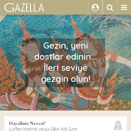
ARA
Gezin, yeni
dostlar edinin...
İleri seviye
gezgin olun!
Hayaliniz Neresi?