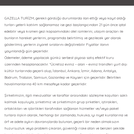
GAZELLA TURİZM, gerekli gördüğü durumlarda ilan ettiği veya kayıt aldığı
turları yeterli katılım sağlanamaz ise gezi başlangıcından 21 gün önce iptal
edebilir veya kısmen gezi kapsamındaki otel isimlerini, ulaşım araçları ile
bunların hareket yerlerini, programda belirtilmiş ve gezilecek yer olarak
gösterilmiş yerlerin ziyaret sıralarını değiştirebilir. Fiyatlar ilanın
yayınlandığı gün geçerlidir.
Ödemeler, ödeme yapılacak günkü serbest piyasa satış efektif kuru
üzerinden hesaplanacaktır. *Ücretsiz eviniz – alan – eviniz transferi yurt dışı
kültür turlarında geçerli olup, İstanbul, Ankara, İzmir, Adana, Antalya,
Bodrum, Trabzon, Samsun, Gaziantep ve Kayseri için geçerlidir. Belirtilen
havalimanlarına 40 km mesafeye kadar geçerlidir.
Şirketimizin, ilgili mevzuatlar ve taraflar arasındaki sözleşme koşulları saklı
kalmak koşuluyla, şirketimiz ve şirketimizin grup şirketleri, iştirakleri,
ortaklıkları ve işbirlikleri tarafından sağlanan hizmetler ve/veya paket
turlara ilişkin olarak, herhangi bir zamanda, hukuka, iyi niyet kurallarına ve
örf ve adete aykırı davranışlarda bulunan, geçerli bir neden olmaksızın
huzursuzluk veya problem çıkaran, güvenliği riske atan ve benzeri şekilde