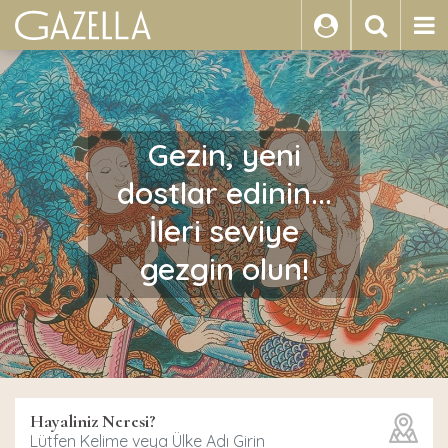
ARA
Gezin, yeni
dostlar edinin...
İleri seviye
gezgin olun!
Hayaliniz Neresi?