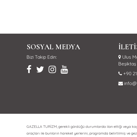
SOSYAL MEDYA
İLET
Bizi Takip Edin:
Ulus Ma
Beşiktaş 
+90 21
info@
GAZELLA TURİZM, gerekli gördüğü durumlarda ilan ettiği veya kayıt 
araçları ile bunların hareket yerlerini, programda belirtilmiş ve gezi