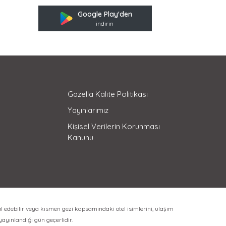
Google Play'den
indirin
Gazella Kalite Politikası
Yayınlarımız
Kişisel Verilerin Korunması
Kanunu
l edebilir veya kısmen gezi kapsamındaki otel isimlerini, ulaşım
 yayınlandığı gün geçerlidir.