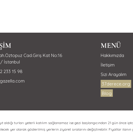
İŞİM
MENÜ
h.Öztopuz Cad.Giriş Kat No:16
Hakkımızda
/ İstanbul
İletişim
2 233 15 98
Sizi Arayalım
gazella.com
37derece.org
Blog
aldığı turları yeterli katılım sağlanamaz ise gezi başlangıcından 21 gün önce ipta
lecek yer olarak gösterilmiş yerlerin ziyaret sıralarını değiştirebilir. Fiyatlar ilanın