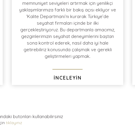
memnuniyet seviyeleri artırmak için yenilikçi
yaklaşımlarımıza farklı bir bakış açısı ekliyor ve
‘Kalite Departmanı’nı kurarak Türkiye’de
Tur dönüşü yapmış olduğumuz sıcak anketler
Türk Hava Yolları
seyahat firmaları içinde bir ilki
sonrasında
%96
müşteri
memnuniyeti
ve
gerçekleştiriyoruz. Bu departmanla amacımız,
müşteri
tavsiye
oranı
gezginlerimizin seyahat deneyimlerini baştan
sona kontrol ederek, nasıl daha iyi hale
getirebiliriz konusunda çalışmak ve gerekli
geliştirmeleri yapmak.
İNCELEYİN
andaki
butonları kullanabilirsiniz
için
tıklayınız