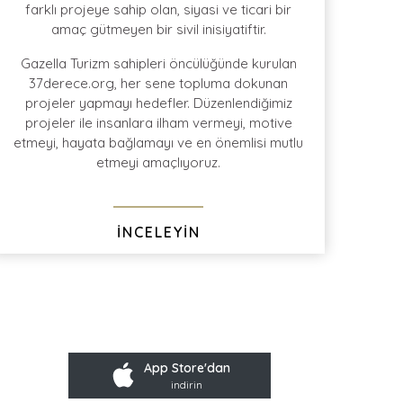
farklı projeye sahip olan, siyasi ve ticari bir
amaç gütmeyen bir sivil inisiyatiftir.
ile en
geniş protokol
kontratı
Türkiye'de bütün
büyük şehirlerden
Gazella Turizm sahipleri öncülüğünde kurulan
Ev-Alan-Ev
transferi
37derece.org, her sene topluma dokunan
projeler yapmayı hedefler. Düzenlendiğimiz
projeler ile insanlara ilham vermeyi, motive
etmeyi, hayata bağlamayı ve en önemlisi mutlu
etmeyi amaçlıyoruz.
İNCELEYİN
App Store'dan
indirin