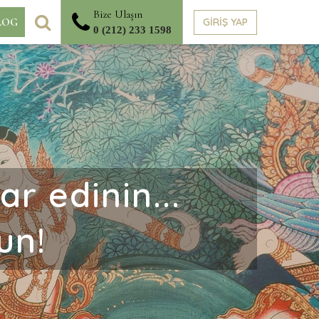
Bize Ulaşın
ARA
GİRİŞ YAP
LOG
0 (212) 233 1598
r edinin...
un!