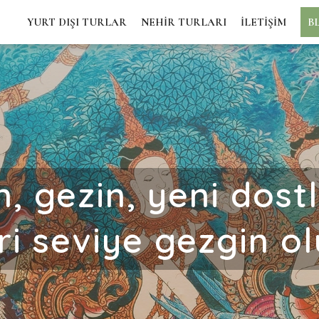
YURT DIŞI TURLAR
NEHİR TURLARI
İLETİŞİM
B
, gezin, yeni dostla
eri seviye gezgin ol