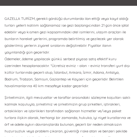
GAZELLA TURİZM, gerekli gördüğü durumlarda ilan ettiği veya kayıt aldığı
turları yeterli katılım sağlanamaz ise gezi başlangıcından 21 gün önce iptal
edebilir veya kısmen gezi kapsamındaki otel isimlerini, ulaşım araçları ile
bunların hareket yerlerini, programda belirtilmiş ve gezilecek yer olarak
gösterilmiş yerlerin ziyaret sıralarını değiştirebilir. Fiyatlar ilanın
yayınlandığı gün geçerlidir.
Ödemeler, ödeme yapılacak günkü serbest piyasa satış efektif kuru
üzerinden hesaplanacaktır. *Ücretsiz eviniz – alan – eviniz transferi yurt dışı
kültür turlarında geçerli olup, İstanbul, Ankara, İzmir, Adana, Antalya,
Bodrum, Trabzon, Samsun, Gaziantep ve Kayseri için geçerlidir. Belirtilen
havalimanlarına 40 km mesafeye kadar geçerlidir.
Şirketimizin, ilgili mevzuatlar ve taraflar arasındaki sözleşme koşulları saklı
kalmak koşuluyla, şirketimiz ve şirketimizin grup şirketleri, iştirakleri,
ortaklıkları ve işbirlikleri tarafından sağlanan hizmetler ve/veya paket
turlara ilişkin olarak, herhangi bir zamanda, hukuka, iyi niyet kurallarına ve
örf ve adete aykırı davranışlarda bulunan, geçerli bir neden olmaksızın
huzursuzluk veya problem çıkaran, güvenliği riske atan ve benzeri şekilde