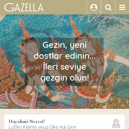
ARA
Gezin, yeni
dostlar edinin...
İleri seviye
gezgin olun!
Hayaliniz Neresi?