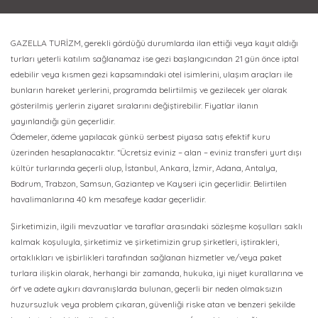
GAZELLA TURİZM, gerekli gördüğü durumlarda ilan ettiği veya kayıt aldığı
turları yeterli katılım sağlanamaz ise gezi başlangıcından 21 gün önce iptal
edebilir veya kısmen gezi kapsamındaki otel isimlerini, ulaşım araçları ile
bunların hareket yerlerini, programda belirtilmiş ve gezilecek yer olarak
gösterilmiş yerlerin ziyaret sıralarını değiştirebilir. Fiyatlar ilanın
yayınlandığı gün geçerlidir.
Ödemeler, ödeme yapılacak günkü serbest piyasa satış efektif kuru
üzerinden hesaplanacaktır. *Ücretsiz eviniz – alan – eviniz transferi yurt dışı
kültür turlarında geçerli olup, İstanbul, Ankara, İzmir, Adana, Antalya,
Bodrum, Trabzon, Samsun, Gaziantep ve Kayseri için geçerlidir. Belirtilen
havalimanlarına 40 km mesafeye kadar geçerlidir.
Şirketimizin, ilgili mevzuatlar ve taraflar arasındaki sözleşme koşulları saklı
kalmak koşuluyla, şirketimiz ve şirketimizin grup şirketleri, iştirakleri,
ortaklıkları ve işbirlikleri tarafından sağlanan hizmetler ve/veya paket
turlara ilişkin olarak, herhangi bir zamanda, hukuka, iyi niyet kurallarına ve
örf ve adete aykırı davranışlarda bulunan, geçerli bir neden olmaksızın
huzursuzluk veya problem çıkaran, güvenliği riske atan ve benzeri şekilde