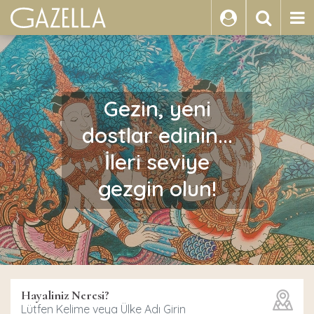
ARA
Gezin, yeni
dostlar edinin...
İleri seviye
gezgin olun!
Hayaliniz Neresi?