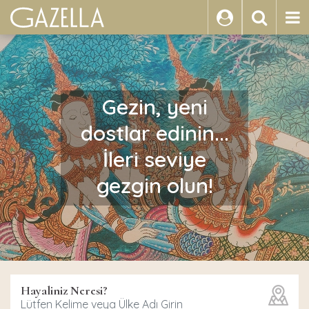
ARA
Gezin, yeni
dostlar edinin...
İleri seviye
gezgin olun!
Hayaliniz Neresi?