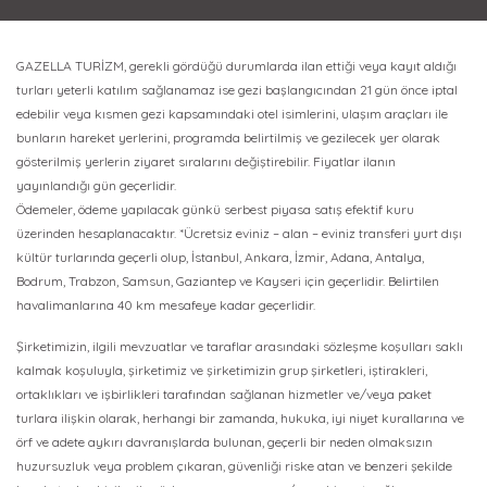
GAZELLA TURİZM, gerekli gördüğü durumlarda ilan ettiği veya kayıt aldığı
turları yeterli katılım sağlanamaz ise gezi başlangıcından 21 gün önce iptal
edebilir veya kısmen gezi kapsamındaki otel isimlerini, ulaşım araçları ile
bunların hareket yerlerini, programda belirtilmiş ve gezilecek yer olarak
gösterilmiş yerlerin ziyaret sıralarını değiştirebilir. Fiyatlar ilanın
yayınlandığı gün geçerlidir.
Ödemeler, ödeme yapılacak günkü serbest piyasa satış efektif kuru
üzerinden hesaplanacaktır. *Ücretsiz eviniz – alan – eviniz transferi yurt dışı
kültür turlarında geçerli olup, İstanbul, Ankara, İzmir, Adana, Antalya,
Bodrum, Trabzon, Samsun, Gaziantep ve Kayseri için geçerlidir. Belirtilen
havalimanlarına 40 km mesafeye kadar geçerlidir.
Şirketimizin, ilgili mevzuatlar ve taraflar arasındaki sözleşme koşulları saklı
kalmak koşuluyla, şirketimiz ve şirketimizin grup şirketleri, iştirakleri,
ortaklıkları ve işbirlikleri tarafından sağlanan hizmetler ve/veya paket
turlara ilişkin olarak, herhangi bir zamanda, hukuka, iyi niyet kurallarına ve
örf ve adete aykırı davranışlarda bulunan, geçerli bir neden olmaksızın
huzursuzluk veya problem çıkaran, güvenliği riske atan ve benzeri şekilde