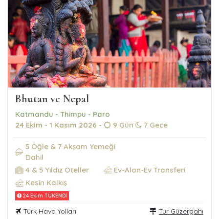
Bhutan ve Nepal
Katmandu - Thimpu - Paro
24 Ekim - 1 Kasım 2026
-
9 Gün
7 Gece
5 Öğle & 7 Akşam Yemeği
Dahil
4 & 5 Yıldız Oteller
Ev-Alan-Ev Transferi
Kesin Kalkış
24 Ekim TÜKENDİ
Türk Hava Yolları
Tur Güzergahı