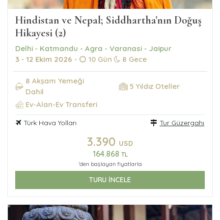
Hindistan ve Nepal; Siddhartha'nın Doğuş
Hikayesi (2)
Delhi - Katmandu - Agra - Varanasi - Jaipur
3 - 12 Ekim 2026
-
10 Gün
8 Gece
8 Akşam Yemeği
5 Yıldız Oteller
Dahil
Ev-Alan-Ev Transferi
Türk Hava Yolları
Tur Güzergahı
3.390
USD
164.868
TL
'den başlayan fiyatlarla
TURU İNCELE