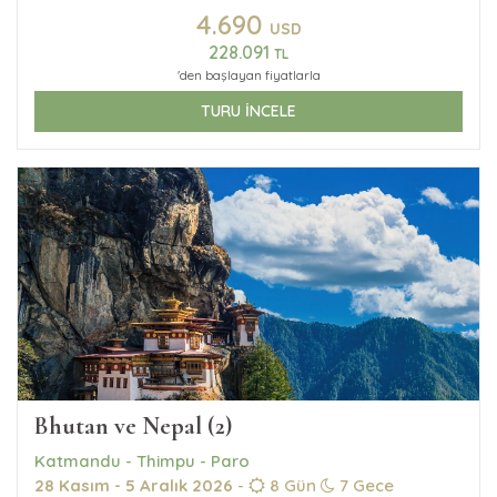
4.690
USD
228.091
TL
'den başlayan fiyatlarla
TURU İNCELE
Bhutan ve Nepal (2)
Katmandu - Thimpu - Paro
28 Kasım - 5 Aralık 2026
-
8 Gün
7 Gece