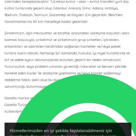
üzerinden hesaplanacaktır. *Ücretsiz eviniz – alan – eviniz transferi yurt dışı
kültür turlarında geçerli olup, İstanbul, Ankara, İzmir, Adana, Antalya,
Bodrum, Trabzon, Samsun, Gaziantep ve Kayseri için geçerlidir. Belirtilen
havalimanlarına 40 km mesafeye kadar geçerlidir.
Şirketimizin, ilgili mevzuatlar ve taraflar arasındaki sözleşme koşulları saklı
kalmak koşuluyla, şirketimiz ve şirketimizin grup şirketleri, iştirakleri,
ortaklıkları ve işbirlikleri tarafından sağlanan hizmetler ve/veya paket
turlara ilişkin olarak, herhangi bir zamanda, hukuka, iyi niyet kurallarına ve
örf ve adete aykırı davranışlarda bulunan, geçerli bir neden olmaksızın
huzursuzluk veya problem çıkaran, güvenliği riske atan ve benzeri şekilde
hareket eden kişiler ile sözleşme yapmama ve/veya hizmet sağlamayı
reddetme hakkı saklı olup bu durumda şirketimizin herhangi bir
sorumluluğu bulunmayacaktır.
Gazella marka ve logosu 88-21411 IATA Kodlu ve 3067 TURSAB Belge No’lu
Gazella Turizm’in tescilli ticari marka ve logosudur, başkası tarafından
kullanılamaz.
Hizmetlerimizden en iyi şekilde faydalanabilmeniz için