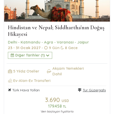
Hindistan ve Nepal; Siddhartha'nın Doğuş
Hikayesi
Delhi - Katmandu - Agra - Varanasi - Jaipur
23 - 31 Ocak 2027
-
9 Gün
8 Gece
Diğer Tarihler (1)
Akşam Yemekleri
5 Yıldız Oteller
Dahil
Ev-Alan-Ev Transferi
Türk Hava Yolları
Tur Güzergahı
3.690
USD
179.458
TL
'den başlayan fiyatlarla