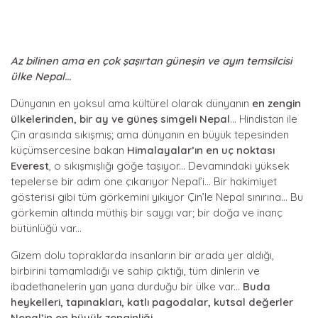
Az bilinen ama en çok şaşırtan güneşin ve ayın temsilcisi
ülke Nepal...
Dünyanın en yoksul ama kültürel olarak dünyanın
en zengin
ülkelerinden, bir ay ve güneş simgeli Nepal
... Hindistan ile
Çin arasında sıkışmış; ama dünyanın en büyük tepesinden
küçümsercesine bakan
Himalayalar’ın en uç noktası
Everest
, o sıkışmışlığı göğe taşıyor... Devamındaki yüksek
tepelerse bir adım öne çıkarıyor Nepal’i... Bir hakimiyet
gösterisi gibi tüm görkemini yıkıyor Çin’le Nepal sınırına... Bu
görkemin altında müthiş bir saygı var; bir doğa ve inanç
bütünlüğü var...
Gizem dolu topraklarda insanların bir arada yer aldığı,
birbirini tamamladığı ve sahip çıktığı, tüm dinlerin ve
ibadethanelerin yan yana durduğu bir ülke var...
Buda
heykelleri, tapınakları, katlı pagodalar, kutsal değerler
Nepal’in en büyük zenginliği...