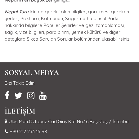
Nepal Turu
için de gerekli olan bilgiler; görülmesi gereken
yerleri, Pokhara, Katmandu, Sagarmatha Ulusal Parkı
hakkında bilgilere Popüler Şehirler ve gezi zamanlaması,
sağlık, vize bilgileri, para birimi, yemek kültürü ve diğer
detaylara Sıkça Sorulan Sorular bölümünden ulaşabilirsiniz.
SOSYAL MEDYA
Bizi Takip Edin:
İLETİŞİM
Ulus Mah.Öztopuz Cad.Giriş Kat No:16 Beşiktaş / İstanbul
+90 212 233 15 98