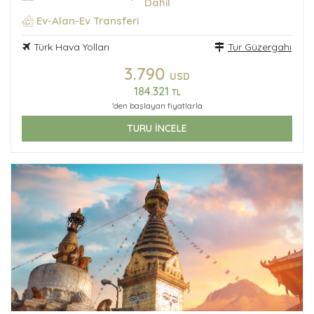
Dahil
Ev-Alan-Ev Transferi
Türk Hava Yolları
Tur Güzergahı
3.790
USD
184.321
TL
'den başlayan fiyatlarla
TURU İNCELE