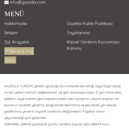
info@gazella.com
MENÜ
Hakkımızda
Gazella Kalite Politikası
İletişim
Yayınlarımız
Sizi Arayalım
Kişisel Verilerin Korunması
Kanunu
37derece.org
Blog
GAZELLA TURİZM, gerekli gördüğü durumlarda ilan ettiği veya kayıt aldığı
turları yeterli katılım sağlanamaz ise gezi başlangıcından 21 gün önce iptal
edebilir veya kısmen gezi kapsamındaki otel isimlerini, ulaşım araçları ile
bunların hareket yerlerini, programda belirtilmiş ve gezilecek yer olarak
gösterilmiş yerlerin ziyaret sıralarını değiştirebilir. Fiyatlar ilanın
yayınlandığı gün geçerlidir.
Ödemeler, ödeme yapılacak günkü serbest piyasa satış efektif kuru