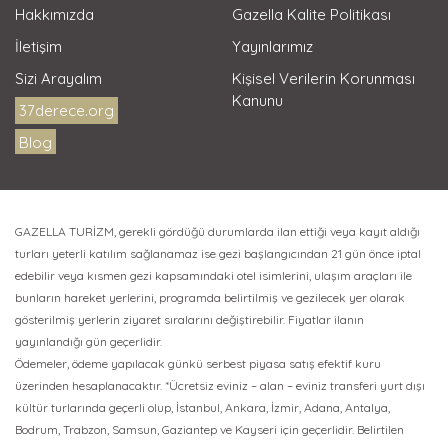
Hakkımızda
Gazella Kalite Politikası
İletişim
Yayınlarımız
Sizi Arayalım
Kişisel Verilerin Korunması
Kanunu
37derece.org
Blog
GAZELLA TURİZM, gerekli gördüğü durumlarda ilan ettiği veya kayıt aldığı
turları yeterli katılım sağlanamaz ise gezi başlangıcından 21 gün önce iptal
edebilir veya kısmen gezi kapsamındaki otel isimlerini, ulaşım araçları ile
bunların hareket yerlerini, programda belirtilmiş ve gezilecek yer olarak
gösterilmiş yerlerin ziyaret sıralarını değiştirebilir. Fiyatlar ilanın
yayınlandığı gün geçerlidir.
Ödemeler, ödeme yapılacak günkü serbest piyasa satış efektif kuru
üzerinden hesaplanacaktır. *Ücretsiz eviniz – alan – eviniz transferi yurt dışı
kültür turlarında geçerli olup, İstanbul, Ankara, İzmir, Adana, Antalya,
Bodrum, Trabzon, Samsun, Gaziantep ve Kayseri için geçerlidir. Belirtilen