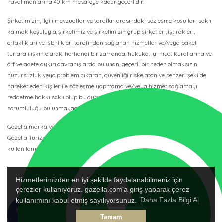
havalimanlarına 40 km mesafeye kadar geçerlidir.
Şirketimizin, ilgili mevzuatlar ve taraflar arasındaki sözleşme koşulları saklı
kalmak koşuluyla, şirketimiz ve şirketimizin grup şirketleri, iştirakleri,
ortaklıkları ve işbirlikleri tarafından sağlanan hizmetler ve/veya paket
turlara ilişkin olarak, herhangi bir zamanda, hukuka, iyi niyet kurallarına ve
örf ve adete aykırı davranışlarda bulunan, geçerli bir neden olmaksızın
huzursuzluk veya problem çıkaran, güvenliği riske atan ve benzeri şekilde
hareket eden kişiler ile sözleşme yapmama ve/veya hizmet sağlamayı
reddetme hakkı saklı olup bu durumda şirketimizin herhangi bir
sorumluluğu bulunmayacaktır.
Gazella marka ve logosu 88-21411 IATA Kodlu ve 3067 TURSAB Belge No’lu
Gazella Turizm’in tescilli ticari marka ve logosudur, başkası tarafından
kullanılamaz.
Hizmetlerimizden en iyi şekilde faydalanabilmeniz için
çerezler kullanıyoruz. gazella.com'a giriş yaparak çerez
kullanımını kabul etmiş sayılıyorsunuz.
Daha Fazla Bilgi Al
HEMEN
TALEP
Tamam
ARA
FORMU