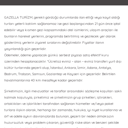
GAZELLA TURİZM, gerekli gördüğü durumlarda ilan ettiği veya kayıt aldığı
turları yeterli katılım sağlanamaz ise gezi başlangıcından 21 gün önce iptal
edebilir veya kısmen gezi kapsamındaki otel isimlerini, ulaşım araçları ile
bunların hareket yerlerini, programda belirtilmiş ve gezilecek yer olarak
gösterilmiş yerlerin ziyaret sıralarını değiştirebilir. Fiyatlar ilanın
yayınlandığı gün geçerlidir.
Ödemeler, ödeme yapılacak günkü serbest piyasa satış efektif kuru
üzerinden hesaplanacaktır. *Ücretsiz eviniz – alan – eviniz transferi yurt dışı
kültür turlarında geçerli olup, İstanbul, Ankara, İzmir, Adana, Antalya,
Bodrum, Trabzon, Samsun, Gaziantep ve Kayseri için geçerlidir. Belirtilen
havalimanlarına 40 km mesafeye kadar geçerlidir.
Şirketimizin, ilgili mevzuatlar ve taraflar arasındaki sözleşme koşulları saklı
kalmak koşuluyla, şirketimiz ve şirketimizin grup şirketleri, iştirakleri,
ortaklıkları ve işbirlikleri tarafından sağlanan hizmetler ve/veya paket
turlara ilişkin olarak, herhangi bir zamanda, hukuka, iyi niyet kurallarına ve
örf ve adete aykırı davranışlarda bulunan, geçerli bir neden olmaksızın
huzursuzluk veya problem çıkaran, güvenliği riske atan ve benzeri şekilde