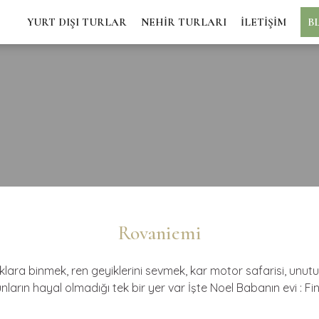
YURT DIŞI TURLAR
NEHİR TURLARI
İLETİŞİM
B
Rovaniemi
aklara binmek, ren geyiklerini sevmek, kar motor safarisi, un
nların hayal olmadığı tek bir yer var İşte Noel Babanın evi : F