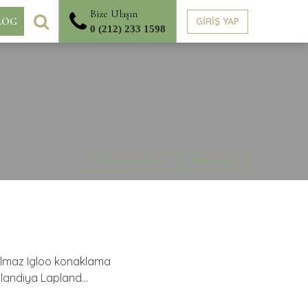
Bize Ulaşın
ARA
GİRİŞ YAP
LOG
0 (212) 233 1598
Favorilere Ekle
Paylaş
utulmaz Igloo konaklama
inlandiya Lapland…