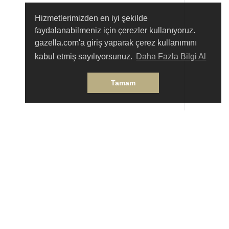
Hizmetlerimizden en iyi şekilde
faydalanabilmeniz için çerezler kullanıyoruz.
gazella.com'a giriş yaparak çerez kullanımını
kabul etmiş sayılıyorsunuz.
Daha Fazla Bilgi Al
Tamam