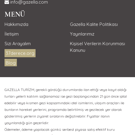
info@gazella.com
MENÜ
Hakkımızda
Gazella Kalite Politikası
İletişim
Yayınlarımız
Sizi Arayalım
Kişisel Verilerin Korunması
Kanunu
37derece.org
Blog
GAZELLA TURİZM, gerekli gördüğü durumlarda ilan ettiği veya kayıt aldığı
turları yeterli katılım sağlanamaz ise gezi başlangıcından 21 gün önce iptal
edebilir veya kısmen gezi kapsamındaki otel isimlerini, ulaşım araçları ile
bunların hareket yerlerini, programda belirtilmiş ve gezilecek yer olarak
gösterilmiş yerlerin ziyaret sıralarını değiştirebilir. Fiyatlar ilanın
yayınlandığı gün geçerlidir.
Ödemeler, ödeme yapılacak günkü serbest piyasa satış efektif kuru