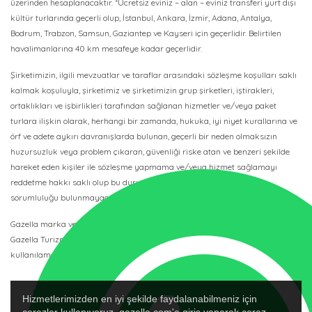
üzerinden hesaplanacaktır. *Ücretsiz eviniz – alan – eviniz transferi yurt dışı
kültür turlarında geçerli olup, İstanbul, Ankara, İzmir, Adana, Antalya,
Bodrum, Trabzon, Samsun, Gaziantep ve Kayseri için geçerlidir. Belirtilen
havalimanlarına 40 km mesafeye kadar geçerlidir.
Şirketimizin, ilgili mevzuatlar ve taraflar arasındaki sözleşme koşulları saklı
kalmak koşuluyla, şirketimiz ve şirketimizin grup şirketleri, iştirakleri,
ortaklıkları ve işbirlikleri tarafından sağlanan hizmetler ve/veya paket
turlara ilişkin olarak, herhangi bir zamanda, hukuka, iyi niyet kurallarına ve
örf ve adete aykırı davranışlarda bulunan, geçerli bir neden olmaksızın
huzursuzluk veya problem çıkaran, güvenliği riske atan ve benzeri şekilde
hareket eden kişiler ile sözleşme yapmama ve/veya hizmet sağlamayı
reddetme hakkı saklı olup bu durumda şirketimizin herhangi bir
sorumluluğu bulunmayacaktır.
Gazella marka ve logosu 88-21411 IATA Kodlu ve 3067 TURSAB Belge No’lu
Gazella Turizm’in tescilli ticari marka ve logosudur, başkası tarafından
kullanılamaz.
Hizmetlerimizden en iyi şekilde faydalanabilmeniz için
çerezler kullanıyoruz. gazella.com'a giriş yaparak çerez