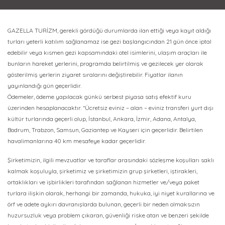
GAZELLA TURİZM, gerekli gördüğü durumlarda ilan ettiği veya kayıt aldığı
turları yeterli katılım sağlanamaz ise gezi başlangıcından 21 gün önce iptal
edebilir veya kısmen gezi kapsamındaki otel isimlerini, ulaşım araçları ile
bunların hareket yerlerini, programda belirtilmiş ve gezilecek yer olarak
gösterilmiş yerlerin ziyaret sıralarını değiştirebilir. Fiyatlar ilanın
yayınlandığı gün geçerlidir.
Ödemeler, ödeme yapılacak günkü serbest piyasa satış efektif kuru
üzerinden hesaplanacaktır. *Ücretsiz eviniz – alan – eviniz transferi yurt dışı
kültür turlarında geçerli olup, İstanbul, Ankara, İzmir, Adana, Antalya,
Bodrum, Trabzon, Samsun, Gaziantep ve Kayseri için geçerlidir. Belirtilen
havalimanlarına 40 km mesafeye kadar geçerlidir.
Şirketimizin, ilgili mevzuatlar ve taraflar arasındaki sözleşme koşulları saklı
kalmak koşuluyla, şirketimiz ve şirketimizin grup şirketleri, iştirakleri,
ortaklıkları ve işbirlikleri tarafından sağlanan hizmetler ve/veya paket
turlara ilişkin olarak, herhangi bir zamanda, hukuka, iyi niyet kurallarına ve
örf ve adete aykırı davranışlarda bulunan, geçerli bir neden olmaksızın
huzursuzluk veya problem çıkaran, güvenliği riske atan ve benzeri şekilde