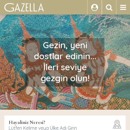
ARA
Gezin, yeni
dostlar edinin...
İleri seviye
gezgin olun!
Hayaliniz Neresi?