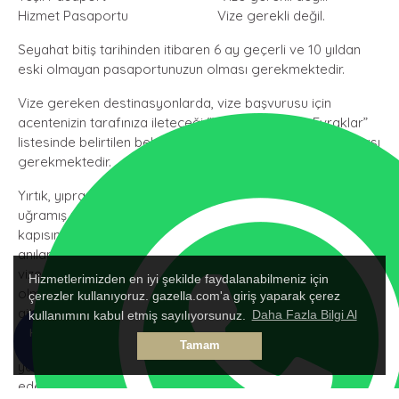
Hizmet Pasaportu Vize gerekli değil.
Seyahat bitiş tarihinden itibaren 6 ay geçerli ve 10 yıldan
eski olmayan pasaportunuzun olması gerekmektedir.
Vize gereken destinasyonlarda, vize başvurusu için
acentenizin tarafınıza ileteceği “Vize İçin Gerekli Evraklar”
listesinde belirtilen belgeler ile vize başvurusunun yapılması
gerekmektedir.
Yırtık, yıpranmış, ıslanmış ve/veya benzeri tahribata
uğramış pasaportlar nedeniyle ziyaret edilecek ülke sınır
kapısında gümrük polisi ile sorun yaşanmaması adına;
anılan pasaportların yenilenmesi ve T.C. vatandaşlarına
vize uygulayan bir ülke ise ilgili vizenin yeni pasaportta
Hizmetlerimizden en iyi şekilde faydalanabilmeniz için
olması gerekmektedir. Aksi durumda sorumluluk yolcuya
çerezler kullanıyoruz. gazella.com'a giriş yaparak çerez
aittir.
kullanımını kabul etmiş sayılıyorsunuz.
Daha Fazla Bilgi Al
HEMEN
TALEP
18 yaşından küçük misafirlerimiz tek başlarına ya da
Tamam
ARA
FORMU
yanlarında anne ya da babadan sadece biri ile seyahat
ederken ülke giriş-çıkışlarında görevli polis memurunca