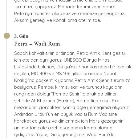
turumuzu yapıyoruz. Mabada turumuzdan sonra
Petra’ya transfer oluyoruz ve otelimize yerleşiyoruz.
Akşam yemeği ve konaklama otelimizde.
3. Gün
Petra – Wadi Rum
Sabah kahvaltısının ardından, Petra Antik Kent gezisi
için otelden ayrılıyoruz. UNESCO Dünya Mirası
Listesi’nde bulunan, Dünya’nın 7 harikasından biri olarak
seçilen, MÖ 400 ve MS 106 yılları arasında Nebati
Krallığı’na başkentlik yapmış Petra Antik Şehri turumuza
başlıyoruz. Pembe, kırmızı, sarı ve turuncu kayaların
renginden dolayı “Pembe Şehir” olarak da bilinen
şehirde Al-Khazneh (Hazine), Roma tiyatrosu, Kral
mezarlarını gördükten sonra öğle yemeğimizi alıyoruz.
Ardından Ürdün’ün en büyük vadisi Rum Vadisine
hareket ediyoruz ve dinlenmek için Mars gezegenini
anımsatan çöle özel tasarlanmış kamp alanına
gidiyoruz. Yılbaşı Gala yemeğimizi Wadi Rum’da