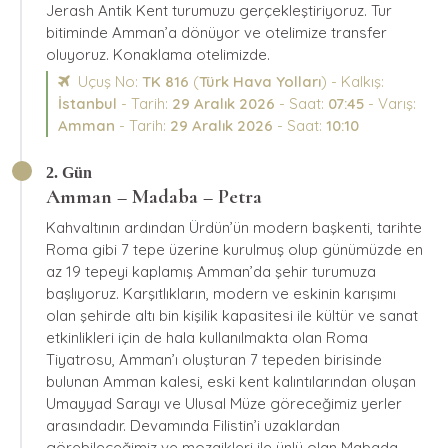
Jerash Antik Kent turumuzu gerçekleştiriyoruz. Tur
bitiminde Amman’a dönüyor ve otelimize transfer
oluyoruz. Konaklama otelimizde.
Uçuş No:
TK 816
(
Türk Hava Yolları
) - Kalkış:
İstanbul
- Tarih:
29 Aralık 2026
- Saat:
07:45
- Varış:
Amman
- Tarih:
29 Aralık 2026
- Saat:
10:10
2. Gün
Amman – Madaba – Petra
Kahvaltının ardından Ürdün’ün modern başkenti, tarihte
Roma gibi 7 tepe üzerine kurulmuş olup günümüzde en
az 19 tepeyi kaplamış Amman’da şehir turumuza
başlıyoruz. Karşıtlıkların, modern ve eskinin karışımı
olan şehirde altı bin kişilik kapasitesi ile kültür ve sanat
etkinlikleri için de hala kullanılmakta olan Roma
Tiyatrosu, Amman’ı oluşturan 7 tepeden birisinde
bulunan Amman kalesi, eski kent kalıntılarından oluşan
Umayyad Sarayı ve Ulusal Müze göreceğimiz yerler
arasındadır. Devamında Filistin’i uzaklardan
görebileceğimiz ve mozaikleri ile ünlü olan Mabada