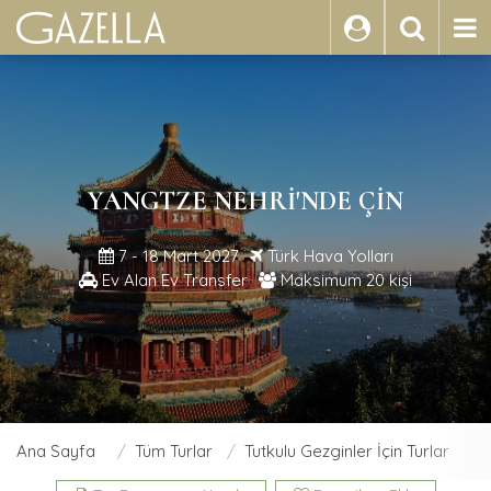
ARA
YANGTZE NEHRI'NDE ÇIN
7 - 18 Mart 2027
Türk Hava Yolları
Ev Alan Ev Transfer
Maksimum 20 kişi
Ana Sayfa
Tüm Turlar
Tutkulu Gezginler İçin Turlar