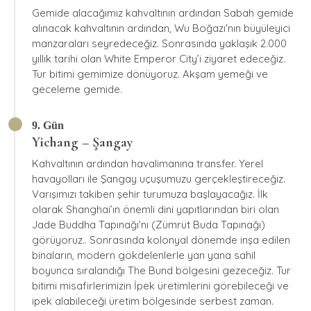
Gemide alacağımız kahvaltının ardından Sabah gemide
alınacak kahvaltının ardından, Wu Boğazı'nın büyüleyici
manzaraları seyredeceğiz. Sonrasında yaklaşık 2.000
yıllık tarihi olan White Emperor City’i ziyaret edeceğiz.
Tur bitimi gemimize dönüyoruz. Akşam yemeği ve
geceleme gemide.
9. Gün
Yichang – Şangay
Kahvaltının ardından havalimanına transfer. Yerel
havayolları ile Şangay uçuşumuzu gerçekleştireceğiz.
Varışımızı takiben şehir turumuza başlayacağız. İlk
olarak Shanghai’ın önemli dini yapıtlarından biri olan
Jade Buddha Tapınağı’nı (Zümrüt Buda Tapınağı)
görüyoruz.. Sonrasında kolonyal dönemde inşa edilen
binaların, modern gökdelenlerle yan yana sahil
boyunca sıralandığı The Bund bölgesini gezeceğiz. Tur
bitimi misafirlerimizin İpek üretimlerini görebileceği ve
ipek alabileceği üretim bölgesinde serbest zaman.