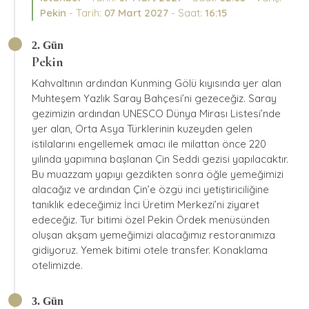
Pekin
- Tarih:
07 Mart 2027
- Saat:
16:15
2. Gün
Pekin
Kahvaltının ardından Kunming Gölü kıyısında yer alan
Muhteşem Yazlık Saray Bahçesi’ni gezeceğiz. Saray
gezimizin ardından UNESCO Dünya Mirası Listesi’nde
yer alan, Orta Asya Türklerinin kuzeyden gelen
istilalarını engellemek amacı ile milattan önce 220
yılında yapımına başlanan Çin Seddi gezisi yapılacaktır.
Bu muazzam yapıyı gezdikten sonra öğle yemeğimizi
alacağız ve ardından Çin’e özgü inci yetiştiriciliğine
tanıklık edeceğimiz İnci Üretim Merkezi’ni ziyaret
edeceğiz. Tur bitimi özel Pekin Ördek menüsünden
oluşan akşam yemeğimizi alacağımız restoranımıza
gidiyoruz. Yemek bitimi otele transfer. Konaklama
otelimizde.
3. Gün