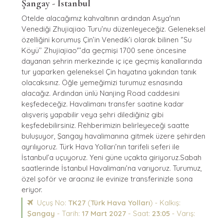
Şangay - İstanbul
Otelde alacağımız kahvaltının ardından Asya'nın
Venediği Zhujiajiao Turu’nu düzenleyeceğiz. Geleneksel
özelliğini korumuş Çin’in Venedik’i olarak bilinen ‘’Su
Köyü’’ Zhujiajiao'’’da geçmişi 1700 sene öncesine
dayanan şehrin merkezinde iç içe geçmiş kanallarında
tur yaparken geleneksel Çin hayatına yakından tanık
olacaksınız. Öğle yemeğimizi turumuz esnasında
alacağız. Ardından ünlü Nanjing Road caddesini
keşfedeceğiz. Havalimanı transfer saatine kadar
alışveriş yapabilir veya şehri dilediğiniz gibi
keşfedebilirsiniz. Rehberimizin belirleyeceği saatte
buluşuyor, Şangay havalimanına gitmek üzere şehirden
ayrılıyoruz. Türk Hava Yolları’nın tarifeli seferi ile
İstanbul’a uçuyoruz. Yeni güne uçakta giriyoruz.Sabah
saatlerinde İstanbul Havalimanı’na varıyoruz. Turumuz,
özel şoför ve aracınız ile evinize transferinizle sona
eriyor.
Uçuş No:
TK27
(
Türk Hava Yolları
) - Kalkış:
Şangay
- Tarih:
17 Mart 2027
- Saat:
23:05
- Varış: