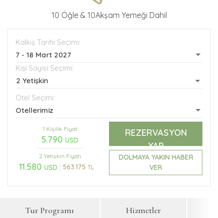
10 Öğle & 10Akşam Yemeği Dahil
Kalkış Tarihi Seçimi:
7 - 18 Mart 2027
Kişi Sayısı Seçimi:
2 Yetişkin
Otel Seçimi:
Otellerimiz
1 Kişilik Fiyat
REZERVASYON
5.790
USD
YAP
2 Yetişkin
Fiyatı
DOLMAYA YAKIN HABER
11.580
563.175
VER
USD
TL
Tur Programı
Hizmetler
F