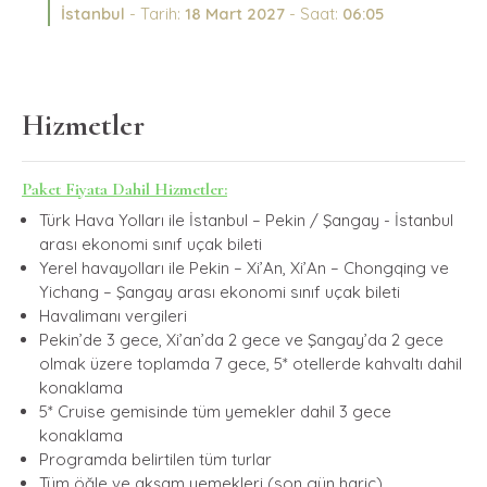
İstanbul
- Tarih:
18 Mart 2027
- Saat:
06:05
Hizmetler
Paket Fiyata Dahil Hizmetler:
Türk Hava Yolları ile İstanbul – Pekin / Şangay - İstanbul
arası ekonomi sınıf uçak bileti
Yerel havayolları ile Pekin – Xi’An, Xi’An – Chongqing ve
Yichang – Şangay arası ekonomi sınıf uçak bileti
Havalimanı vergileri
Pekin’de 3 gece, Xi’an’da 2 gece ve Şangay’da 2 gece
olmak üzere toplamda 7 gece, 5* otellerde kahvaltı dahil
konaklama
5* Cruise gemisinde tüm yemekler dahil 3 gece
konaklama
Programda belirtilen tüm turlar
Tüm öğle ve akşam yemekleri (son gün hariç)