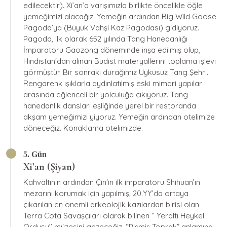
edilecektir). Xi’an’a varışımızla birlikte öncelikle öğle
yemeğimizi alacağız. Yemeğin ardından Big Wild Goose
Pagoda’ya (Büyük Vahşi Kaz Pagodası) gidiyoruz.
Pagoda, ilk olarak 652 yılında Tang Hanedanlığı
İmparatoru Gaozong döneminde inşa edilmiş olup,
Hindistan'dan alınan Budist materyallerini toplama işlevi
görmüştür. Bir sonraki durağımız Uykusuz Tang Şehri.
Rengarenk ışıklarla aydınlatılmış eski mimari yapılar
arasında eğlenceli bir yolculuğa çıkıyoruz. Tang
hanedanlık dansları eşliğinde yerel bir restoranda
akşam yemeğimizi yiyoruz. Yemeğin ardından otelimize
döneceğiz. Konaklama otelimizde.
5. Gün
Xi’an (Şiyan)
Kahvaltının ardından Çin'in ilk imparatoru Shihuan’ın
mezarını korumak için yapılmış, 20.YY’da ortaya
çıkarılan en önemli arkeolojik kazılardan birisi olan
Terra Cota Savaşçıları olarak bilinen ‘’ Yeraltı Heykel
Ordusu’’ müzesini gezeceğiz. “Pişmiş Toprak” anlamına