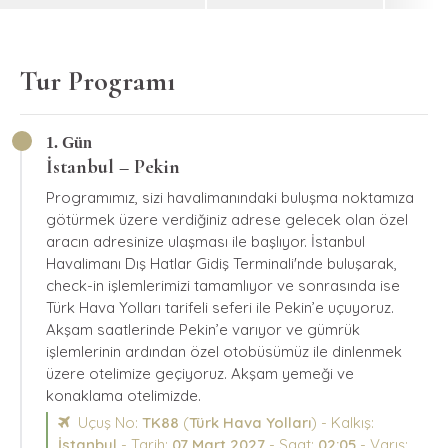
Tur Programı
1. Gün
İstanbul – Pekin
Programımız, sizi havalimanındaki buluşma noktamıza
götürmek üzere verdiğiniz adrese gelecek olan özel
aracın adresinize ulaşması ile başlıyor. İstanbul
Havalimanı Dış Hatlar Gidiş Terminali'nde buluşarak,
check-in işlemlerimizi tamamlıyor ve sonrasında ise
Türk Hava Yolları tarifeli seferi ile Pekin’e uçuyoruz.
Akşam saatlerinde Pekin’e varıyor ve gümrük
işlemlerinin ardından özel otobüsümüz ile dinlenmek
üzere otelimize geçiyoruz. Akşam yemeği ve
konaklama otelimizde.
Uçuş No:
TK88
(
Türk Hava Yolları
) - Kalkış:
İstanbul
- Tarih:
07 Mart 2027
- Saat:
02:05
- Varış: