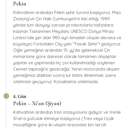
Pekin
Kahvaltının ardından Pekin şehir turuna başlıyoruz. Mao
Zedong’un Çin Halk Cumhuriyeti’ni ilan ettiği, 1989
yılında tüm dünyayı sarsan protestolarla hafızalara
kazınan Tiananmen Meydanı; UNESCO Dünya Mirası
Listesi’nde yer alan 980 ayrı binadan oluşan devasa ve
büyüleyici Forbidden City yani “Yasak Şehir”i geziyoruz.
Öğle yemeğinin ardından 15. yy’da geleneksel Çin
mimarisine göre dairesel olarak tamamen ahşaptan
yapılan ve yapımında hiç çivi kullanılmadığı söylenen
Cennet tapınağı’nı gezeceğiz. Yerel restoranda akşam
yemeğimizi aldıktan sonra tur bitimi dinlenmek üzere
otelimize geçiyoruz. Konaklama otelimizde.
4. Gün
Pekin – Xi’an (Şiyan)
Kahvaltının ardından tren istasyonuna gidiyor ve trenle
Xi’an’a yolculuk etmeye başlıyoruz (Tren veya Uçak
müsaitliğine göre iki ulaşım aracından biri tercih