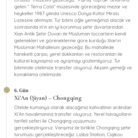
gelen ‘’ Terra Cota’’ müzesinde göreceğiniz mezar ve
heykeller 1987 yılında Unesco Dünya Kültür Mirası
Listesine alınmıştır. Tur bitimi öğle yemeğimizi alacak ve
sonrasında in’in en iyi korunmuş şehir duvarlarından
Xian Antik Şehir Duvarı ile Müslüman tüccarların kendi
gelenekleri ve göreneklerine göre kurduğu Xian’ın
Müslüman Mahallesini gezeceğiz. Bu mahallede
hareketli çarşısı, yerel dükkanları ve restoranları ile
kültürel kaynaşma ve ayrışmayı gözlemliyoruz. Tur
bitiminde otelimize transfer oluyoruz. Akşam yemeği ve
konaklama otelimizde.
6. Gün
Xi’An (Şiyan) – Chongqing
Otelde kumanya olarak alacağımız kahvaltının ardından
Xi’An havalimanına transfer oluyoruz. Yerel havayolların
tarifeli seferi ile Chongqing uçuşumuzu
gerçekleştiriyoruz. Varışımız ile birlikte Chongqing şehir
turumuzu gerçekleştireceğiz. Liziba Station, Ciqikou