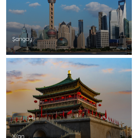
Şangay
Xi'an