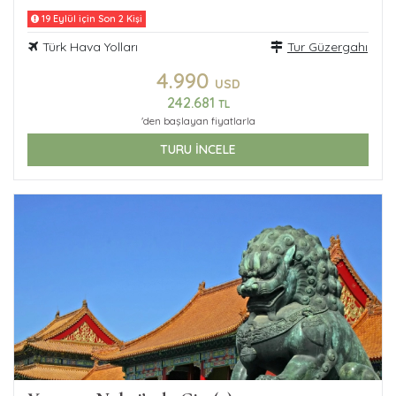
19 Eylül için Son 2 Kişi
Türk Hava Yolları
Tur Güzergahı
4.990
USD
242.681
TL
'den başlayan fiyatlarla
TURU İNCELE