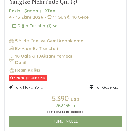
Yangtze Nehri’nde Çin (3)
Pekin - Şangay - Xi'an
4 - 15 Ekim 2026
-
11 Gün
10 Gece
Diğer Tarihler (1)
5 Yıldız Otel ve Gemi Konaklama
Ev-Alan-Ev Transferi
10 Öğle & 10Akşam Yemeği
Dahil
Kesin Kalkış
4 Ekim için Son 3 Kişi
Türk Hava Yolları
Tur Güzergahı
5.390
USD
262.135
TL
'den başlayan fiyatlarla
TURU İNCELE