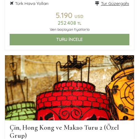
Türk Hava Yolları
Tur Güzergahı
5.190
USD
252.408
TL
'den başlayan fiyatlarla
TURU İNCELE
Çin, Hong Kong ve Makao Turu 2 (Özel
Grup)