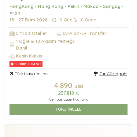
HongKong - Hong Kong - Pekin - Makao - Şangay -
Xi'an
15 - 27 Ekim 2026
-
12 Gün
10 Gece
5 Yıldız Oteller
Ev-Alan-Ev Transferi
1 Öğle & 10 Akşam Yemeği
Dahil
Kesin Kalkış
15 Ekim TÜKENDİ
Türk Hava Yolları
Tur Güzergahı
4.890
USD
237.818
TL
'den başlayan fiyatlarla
TURU İNCELE