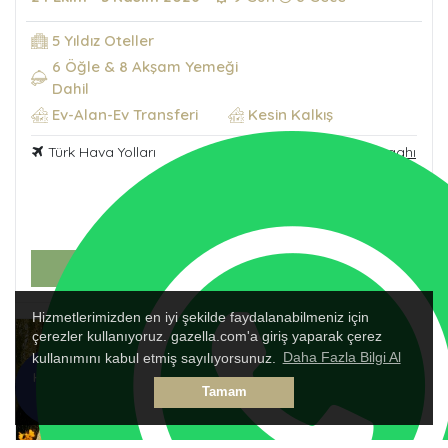
5 Yıldız Oteller
6 Öğle & 8 Akşam Yemeği
Dahil
Ev-Alan-Ev Transferi
Kesin Kalkış
Türk Hava Yolları
Tur Güzergahı
5.190
USD
252.408
TL
'den başlayan fiyatlarla
TURU İNCELE
Hizmetlerimizden en iyi şekilde faydalanabilmeniz için
çerezler kullanıyoruz. gazella.com'a giriş yaparak çerez
kullanımını kabul etmiş sayılıyorsunuz.
Daha Fazla Bilgi Al
HEMEN
TALEP
Tamam
ARA
FORMU