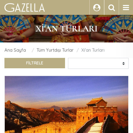
ARA
XI'AN TURLARI
Ana Sayfa
Tüm Yurtdışı Turlar
Xi'an Turları
FİLTRELE