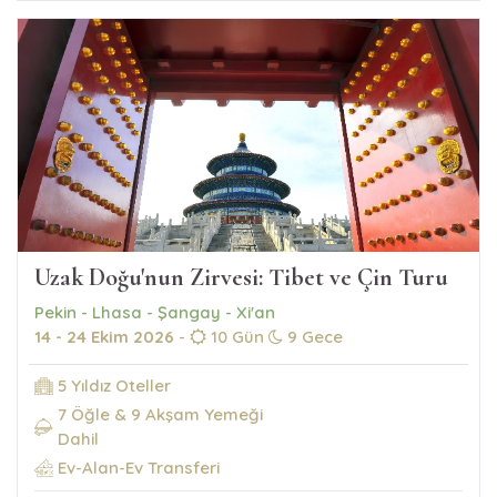
Uzak Doğu'nun Zirvesi: Tibet ve Çin Turu
Pekin - Lhasa - Şangay - Xi'an
14 - 24 Ekim 2026
-
10 Gün
9 Gece
5 Yıldız Oteller
7 Öğle & 9 Akşam Yemeği
Dahil
Ev-Alan-Ev Transferi