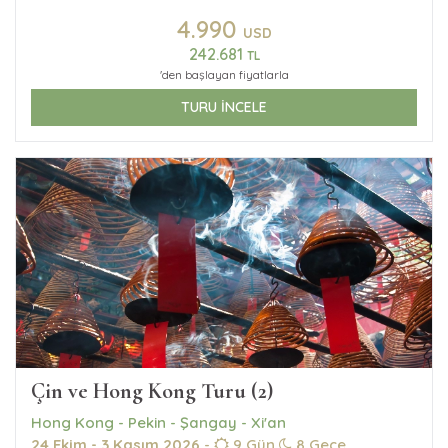
4.990
USD
242.681
TL
'den başlayan fiyatlarla
TURU İNCELE
Çin ve Hong Kong Turu (2)
Hong Kong - Pekin - Şangay - Xi'an
24 Ekim - 3 Kasım 2026
-
9 Gün
8 Gece