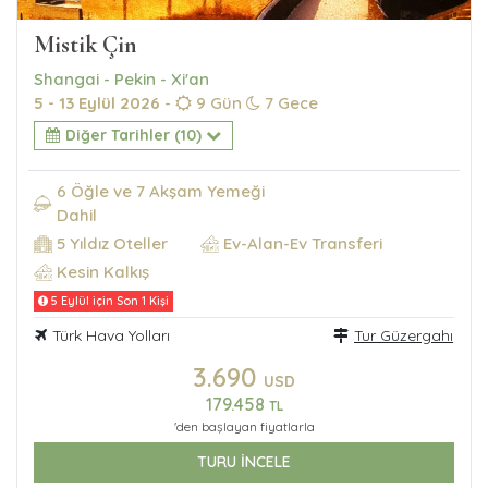
Mistik Çin
Shangai - Pekin - Xi'an
5 - 13 Eylül 2026
-
9 Gün
7 Gece
Diğer Tarihler (10)
6 Öğle ve 7 Akşam Yemeği
Dahil
5 Yıldız Oteller
Ev-Alan-Ev Transferi
Kesin Kalkış
5 Eylül için Son 1 Kişi
Türk Hava Yolları
Tur Güzergahı
3.690
USD
179.458
TL
'den başlayan fiyatlarla
TURU İNCELE