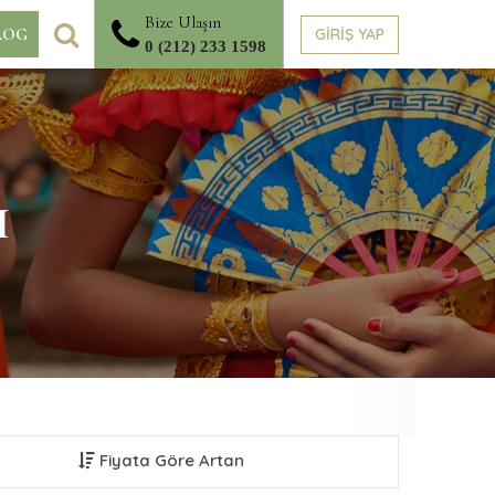
Bize Ulaşın
ARA
GİRİŞ YAP
LOG
0 (212) 233 1598
I
Fiyata Göre Artan