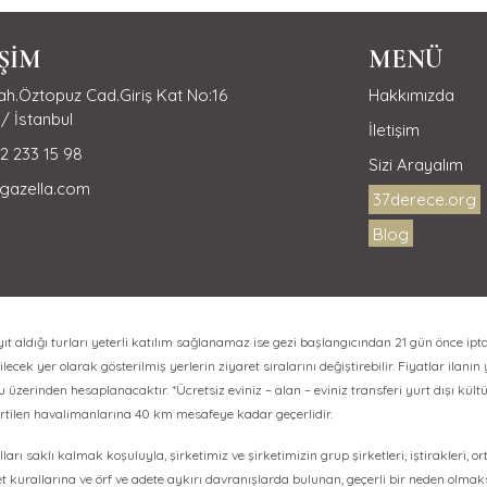
İŞİM
MENÜ
h.Öztopuz Cad.Giriş Kat No:16
Hakkımızda
/ İstanbul
İletişim
2 233 15 98
Sizi Arayalım
gazella.com
37derece.org
Blog
aldığı turları yeterli katılım sağlanamaz ise gezi başlangıcından 21 gün önce ipta
lecek yer olarak gösterilmiş yerlerin ziyaret sıralarını değiştirebilir. Fiyatlar ilanın
erinden hesaplanacaktır. *Ücretsiz eviniz – alan – eviniz transferi yurt dışı kültür
irtilen havalimanlarına 40 km mesafeye kadar geçerlidir.
ları saklı kalmak koşuluyla, şirketimiz ve şirketimizin grup şirketleri, iştirakleri, o
et kurallarına ve örf ve adete aykırı davranışlarda bulunan, geçerli bir neden olma