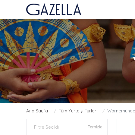
Ana Sayfa
Tüm Yurtdışı Turlar
Warnemünde 
1 Filtre Seçildi
Temizle