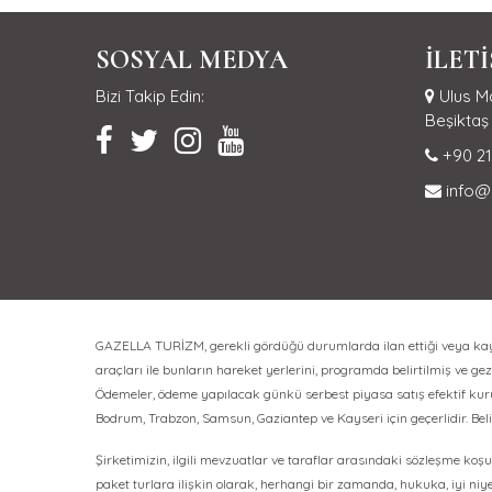
SOSYAL MEDYA
İLET
Bizi Takip Edin:
Ulus Ma
Beşiktaş 
+90 21
info@
GAZELLA TURİZM, gerekli gördüğü durumlarda ilan ettiği veya kayıt 
araçları ile bunların hareket yerlerini, programda belirtilmiş ve gezi
Ödemeler, ödeme yapılacak günkü serbest piyasa satış efektif kuru üz
Bodrum, Trabzon, Samsun, Gaziantep ve Kayseri için geçerlidir. Bel
Şirketimizin, ilgili mevzuatlar ve taraflar arasındaki sözleşme koşul
paket turlara ilişkin olarak, herhangi bir zamanda, hukuka, iyi niy