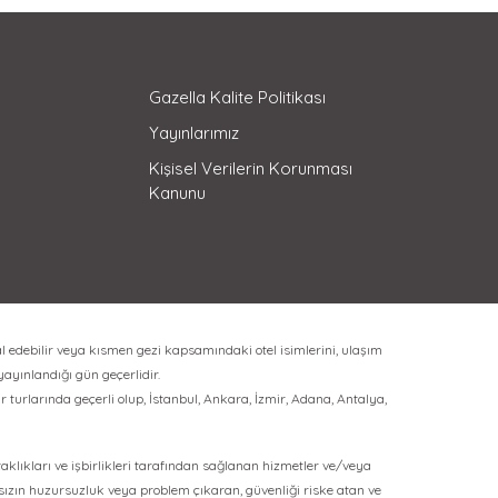
Gazella Kalite Politikası
Yayınlarımız
Kişisel Verilerin Korunması
Kanunu
l edebilir veya kısmen gezi kapsamındaki otel isimlerini, ulaşım
 yayınlandığı gün geçerlidir.
 turlarında geçerli olup, İstanbul, Ankara, İzmir, Adana, Antalya,
rtaklıkları ve işbirlikleri tarafından sağlanan hizmetler ve/veya
ksızın huzursuzluk veya problem çıkaran, güvenliği riske atan ve