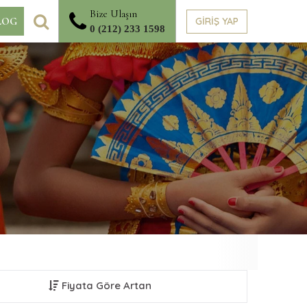
Bize Ulaşın
ARA
GİRİŞ YAP
LOG
0 (212) 233 1598
Fiyata Göre Artan