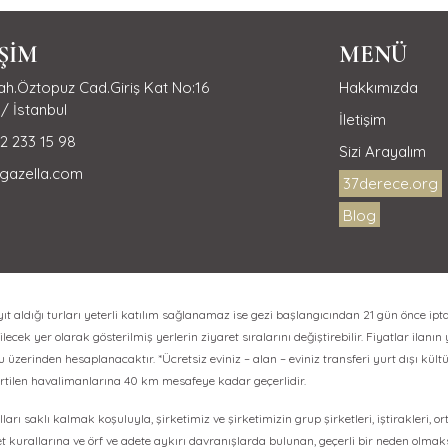
İŞİM
MENÜ
h.Öztopuz Cad.Giriş Kat No:16
Hakkımızda
/ İstanbul
İletişim
2 233 15 98
Sizi Arayalım
gazella.com
37derece.org
Blog
aldığı turları yeterli katılım sağlanamaz ise gezi başlangıcından 21 gün önce ipta
lecek yer olarak gösterilmiş yerlerin ziyaret sıralarını değiştirebilir. Fiyatlar ilanın
erinden hesaplanacaktır. *Ücretsiz eviniz – alan – eviniz transferi yurt dışı kültür
irtilen havalimanlarına 40 km mesafeye kadar geçerlidir.
ları saklı kalmak koşuluyla, şirketimiz ve şirketimizin grup şirketleri, iştirakleri, o
et kurallarına ve örf ve adete aykırı davranışlarda bulunan, geçerli bir neden olma