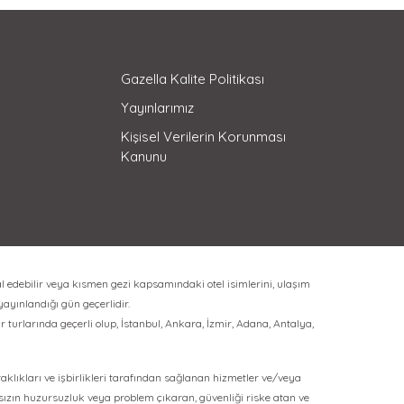
Gazella Kalite Politikası
Yayınlarımız
Kişisel Verilerin Korunması
Kanunu
l edebilir veya kısmen gezi kapsamındaki otel isimlerini, ulaşım
 yayınlandığı gün geçerlidir.
 turlarında geçerli olup, İstanbul, Ankara, İzmir, Adana, Antalya,
rtaklıkları ve işbirlikleri tarafından sağlanan hizmetler ve/veya
ksızın huzursuzluk veya problem çıkaran, güvenliği riske atan ve