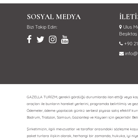
SOSYAL MEDYA
İLET
Bizi Takip Edin:
Ulus Ma
Beşiktaş 
+90 21
info@
GAZELLA TURİZM, gerekli gördüğü durumlarda ilan ettiği veya kayıt 
araçları ile bunların hareket yerlerini, programda belirtilmiş ve gezi
Ödemeler, ödeme yapılacak günkü serbest piyasa satış efektif kuru üz
Bodrum, Trabzon, Samsun, Gaziantep ve Kayseri için geçerlidir. Bel
Şirketimizin, ilgili mevzuatlar ve taraflar arasındaki sözleşme koşul
paket turlara ilişkin olarak, herhangi bir zamanda, hukuka, iyi niy