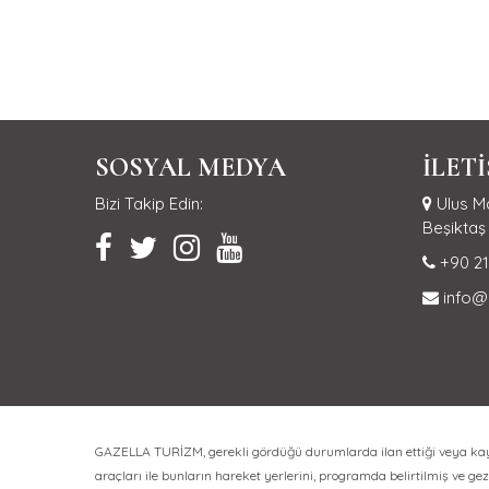
SOSYAL MEDYA
İLET
Bizi Takip Edin:
Ulus Ma
Beşiktaş 
+90 21
info@
GAZELLA TURİZM, gerekli gördüğü durumlarda ilan ettiği veya kayıt 
araçları ile bunların hareket yerlerini, programda belirtilmiş ve gezi