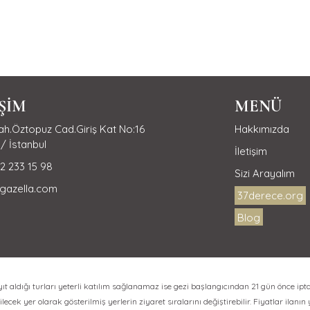
İŞİM
MENÜ
h.Öztopuz Cad.Giriş Kat No:16
Hakkımızda
/ İstanbul
İletişim
2 233 15 98
Sizi Arayalım
gazella.com
37derece.org
Blog
aldığı turları yeterli katılım sağlanamaz ise gezi başlangıcından 21 gün önce ipta
lecek yer olarak gösterilmiş yerlerin ziyaret sıralarını değiştirebilir. Fiyatlar ilanın