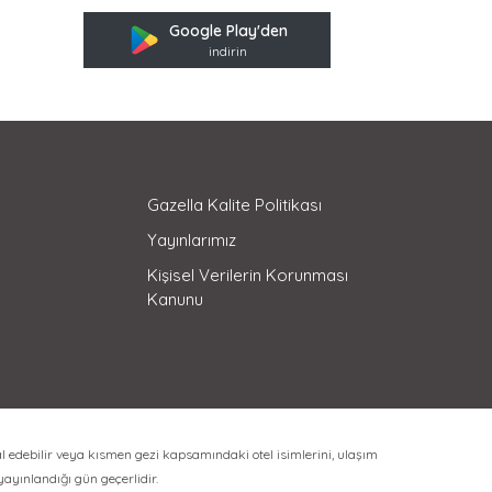
Google Play'den
indirin
Gazella Kalite Politikası
Yayınlarımız
Kişisel Verilerin Korunması
Kanunu
l edebilir veya kısmen gezi kapsamındaki otel isimlerini, ulaşım
 yayınlandığı gün geçerlidir.