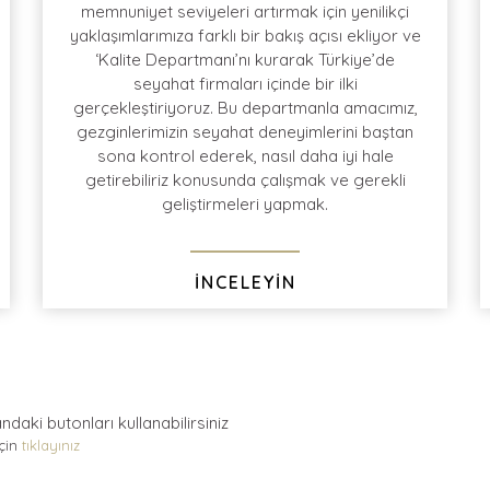
memnuniyet seviyeleri artırmak için yenilikçi
yaklaşımlarımıza farklı bir bakış açısı ekliyor ve
‘Kalite Departmanı’nı kurarak Türkiye’de
Tur dönüşü yapmış olduğumuz sıcak anketler
Türk Hava Yolları
seyahat firmaları içinde bir ilki
sonrasında
%96
müşteri
memnuniyeti
ve
gerçekleştiriyoruz. Bu departmanla amacımız,
müşteri
tavsiye
oranı
gezginlerimizin seyahat deneyimlerini baştan
sona kontrol ederek, nasıl daha iyi hale
getirebiliriz konusunda çalışmak ve gerekli
geliştirmeleri yapmak.
İNCELEYİN
andaki
butonları kullanabilirsiniz
için
tıklayınız