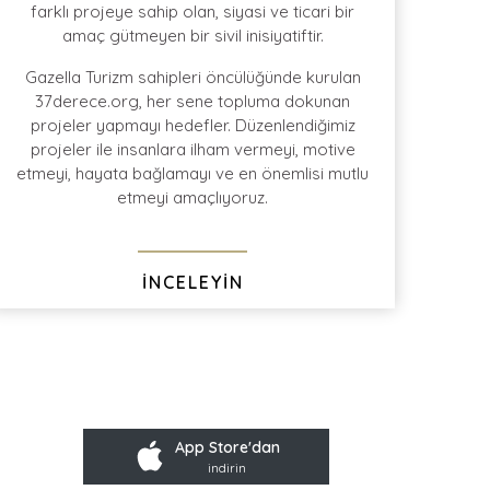
farklı projeye sahip olan, siyasi ve ticari bir
amaç gütmeyen bir sivil inisiyatiftir.
ile en
geniş protokol
kontratı
Türkiye'de bütün
büyük şehirlerden
Gazella Turizm sahipleri öncülüğünde kurulan
Ev-Alan-Ev
transferi
37derece.org, her sene topluma dokunan
projeler yapmayı hedefler. Düzenlendiğimiz
projeler ile insanlara ilham vermeyi, motive
etmeyi, hayata bağlamayı ve en önemlisi mutlu
etmeyi amaçlıyoruz.
İNCELEYİN
App Store'dan
indirin