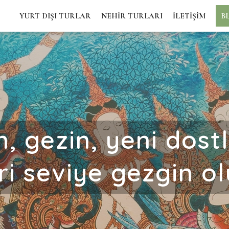
YURT DIŞI TURLAR
NEHİR TURLARI
İLETİŞİM
B
, gezin, yeni dostla
eri seviye gezgin ol