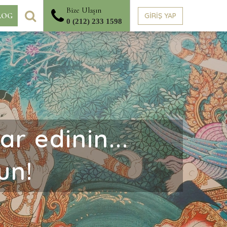
Bize Ulaşın
ARA
GİRİŞ YAP
LOG
0 (212) 233 1598
r edinin...
un!