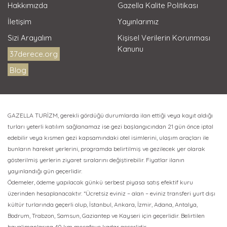
Hakkımızda
Gazella Kalite Politikası
İletişim
Yayınlarımız
Sizi Arayalım
Kişisel Verilerin Korunması
Kanunu
37derece.org
Blog
GAZELLA TURİZM, gerekli gördüğü durumlarda ilan ettiği veya kayıt aldığı
turları yeterli katılım sağlanamaz ise gezi başlangıcından 21 gün önce iptal
edebilir veya kısmen gezi kapsamındaki otel isimlerini, ulaşım araçları ile
bunların hareket yerlerini, programda belirtilmiş ve gezilecek yer olarak
gösterilmiş yerlerin ziyaret sıralarını değiştirebilir. Fiyatlar ilanın
yayınlandığı gün geçerlidir.
Ödemeler, ödeme yapılacak günkü serbest piyasa satış efektif kuru
üzerinden hesaplanacaktır. *Ücretsiz eviniz – alan – eviniz transferi yurt dışı
kültür turlarında geçerli olup, İstanbul, Ankara, İzmir, Adana, Antalya,
Bodrum, Trabzon, Samsun, Gaziantep ve Kayseri için geçerlidir. Belirtilen
havalimanlarına 40 km mesafeye kadar geçerlidir.