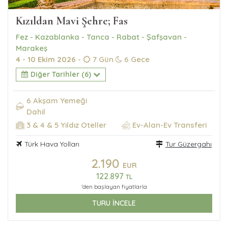
Kızıldan Mavi Şehre; Fas
Fez - Kazablanka - Tanca - Rabat - Şafşavan -
Marakeş
4 - 10 Ekim 2026
-
7 Gün
6 Gece
Diğer Tarihler (6)
6 Akşam Yemeği
Dahil
3 & 4 & 5 Yıldız Oteller
Ev-Alan-Ev Transferi
Türk Hava Yolları
Tur Güzergahı
2.190
EUR
122.897
TL
'den başlayan fiyatlarla
TURU İNCELE