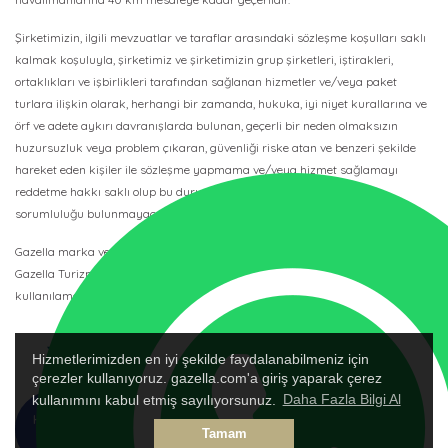
Şirketimizin, ilgili mevzuatlar ve taraflar arasındaki sözleşme koşulları saklı
kalmak koşuluyla, şirketimiz ve şirketimizin grup şirketleri, iştirakleri,
ortaklıkları ve işbirlikleri tarafından sağlanan hizmetler ve/veya paket
turlara ilişkin olarak, herhangi bir zamanda, hukuka, iyi niyet kurallarına ve
örf ve adete aykırı davranışlarda bulunan, geçerli bir neden olmaksızın
huzursuzluk veya problem çıkaran, güvenliği riske atan ve benzeri şekilde
hareket eden kişiler ile sözleşme yapmama ve/veya hizmet sağlamayı
reddetme hakkı saklı olup bu durumda şirketimizin herhangi bir
sorumluluğu bulunmayacaktır.
Gazella marka ve logosu 88-21411 IATA Kodlu ve 3067 TURSAB Belge No’lu
Gazella Turizm’in tescilli ticari marka ve logosudur, başkası tarafından
kullanılamaz.
Hizmetlerimizden en iyi şekilde faydalanabilmeniz için
çerezler kullanıyoruz. gazella.com'a giriş yaparak çerez
kullanımını kabul etmiş sayılıyorsunuz.
Daha Fazla Bilgi Al
HEMEN
TALEP
Tamam
ARA
FORMU