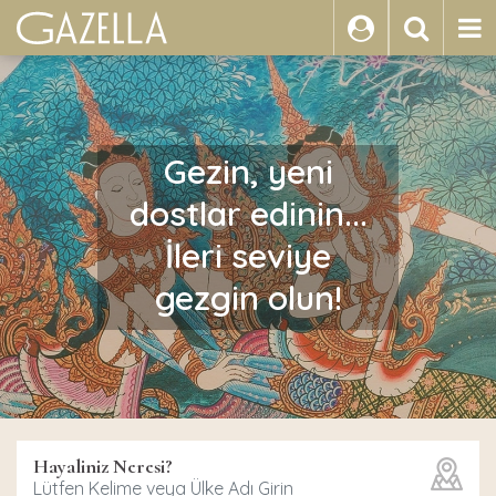
ARA
Gezin, yeni
dostlar edinin...
İleri seviye
gezgin olun!
Hayaliniz Neresi?