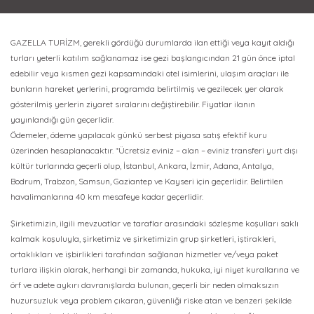
GAZELLA TURİZM, gerekli gördüğü durumlarda ilan ettiği veya kayıt aldığı
turları yeterli katılım sağlanamaz ise gezi başlangıcından 21 gün önce iptal
edebilir veya kısmen gezi kapsamındaki otel isimlerini, ulaşım araçları ile
bunların hareket yerlerini, programda belirtilmiş ve gezilecek yer olarak
gösterilmiş yerlerin ziyaret sıralarını değiştirebilir. Fiyatlar ilanın
yayınlandığı gün geçerlidir.
Ödemeler, ödeme yapılacak günkü serbest piyasa satış efektif kuru
üzerinden hesaplanacaktır. *Ücretsiz eviniz – alan – eviniz transferi yurt dışı
kültür turlarında geçerli olup, İstanbul, Ankara, İzmir, Adana, Antalya,
Bodrum, Trabzon, Samsun, Gaziantep ve Kayseri için geçerlidir. Belirtilen
havalimanlarına 40 km mesafeye kadar geçerlidir.
Şirketimizin, ilgili mevzuatlar ve taraflar arasındaki sözleşme koşulları saklı
kalmak koşuluyla, şirketimiz ve şirketimizin grup şirketleri, iştirakleri,
ortaklıkları ve işbirlikleri tarafından sağlanan hizmetler ve/veya paket
turlara ilişkin olarak, herhangi bir zamanda, hukuka, iyi niyet kurallarına ve
örf ve adete aykırı davranışlarda bulunan, geçerli bir neden olmaksızın
huzursuzluk veya problem çıkaran, güvenliği riske atan ve benzeri şekilde