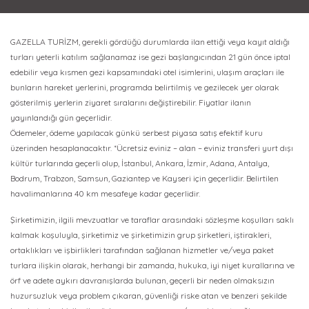
GAZELLA TURİZM, gerekli gördüğü durumlarda ilan ettiği veya kayıt aldığı
turları yeterli katılım sağlanamaz ise gezi başlangıcından 21 gün önce iptal
edebilir veya kısmen gezi kapsamındaki otel isimlerini, ulaşım araçları ile
bunların hareket yerlerini, programda belirtilmiş ve gezilecek yer olarak
gösterilmiş yerlerin ziyaret sıralarını değiştirebilir. Fiyatlar ilanın
yayınlandığı gün geçerlidir.
Ödemeler, ödeme yapılacak günkü serbest piyasa satış efektif kuru
üzerinden hesaplanacaktır. *Ücretsiz eviniz – alan – eviniz transferi yurt dışı
kültür turlarında geçerli olup, İstanbul, Ankara, İzmir, Adana, Antalya,
Bodrum, Trabzon, Samsun, Gaziantep ve Kayseri için geçerlidir. Belirtilen
havalimanlarına 40 km mesafeye kadar geçerlidir.
Şirketimizin, ilgili mevzuatlar ve taraflar arasındaki sözleşme koşulları saklı
kalmak koşuluyla, şirketimiz ve şirketimizin grup şirketleri, iştirakleri,
ortaklıkları ve işbirlikleri tarafından sağlanan hizmetler ve/veya paket
turlara ilişkin olarak, herhangi bir zamanda, hukuka, iyi niyet kurallarına ve
örf ve adete aykırı davranışlarda bulunan, geçerli bir neden olmaksızın
huzursuzluk veya problem çıkaran, güvenliği riske atan ve benzeri şekilde