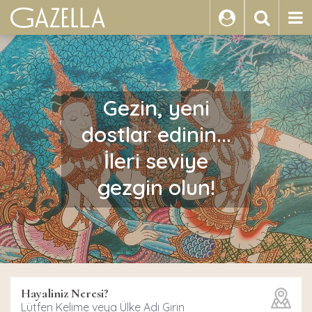
ARA
Gezin, yeni
dostlar edinin...
İleri seviye
gezgin olun!
Hayaliniz Neresi?