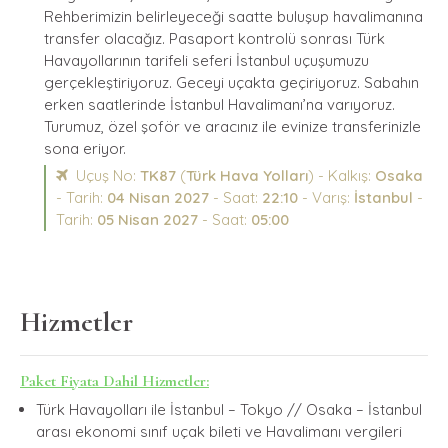
Rehberimizin belirleyeceği saatte buluşup havalimanına
transfer olacağız. Pasaport kontrolü sonrası Türk
Havayollarının tarifeli seferi İstanbul uçuşumuzu
gerçekleştiriyoruz. Geceyi uçakta geçiriyoruz. Sabahın
erken saatlerinde İstanbul Havalimanı’na varıyoruz.
Turumuz, özel şoför ve aracınız ile evinize transferinizle
sona eriyor.
Uçuş No:
TK87
(
Türk Hava Yolları
) - Kalkış:
Osaka
- Tarih:
04 Nisan 2027
- Saat:
22:10
- Varış:
İstanbul
-
Tarih:
05 Nisan 2027
- Saat:
05:00
Hizmetler
Paket Fiyata Dahil Hizmetler:
Türk Havayolları ile İstanbul – Tokyo // Osaka – İstanbul
arası ekonomi sınıf uçak bileti ve Havalimanı vergileri