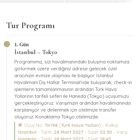
Tur Programı
1. Gün
İstanbul – Tokyo
Programımız, sizi havalimanındaki buluşma noktamıza
götürmek üzere verdiğiniz adrese gelecek özel
aracınızın evinize ulaşması ile başlıyor. İstanbul
Havalimanı Dış Hatlar Terminali’nde buluşarak, check-in
işlemlerin tamamlanmasının ardından Türk Hava
Yollarının tarifeli seferi ile Haneda (Tokyo) uçuşumuzu
gerçekleştiriyoruz. Varışımızın ardından havalimanında
karşılanıyor ve dinlenmek için otelimize transfer
oluyoruz. Konaklama Tokyo otelimizde.
Uçuş No:
TK198
(
Türk Hava Yolları
) - Kalkış:
İstanbul
- Tarih:
28 Mart 2027
- Saat:
02:30
- Varış:
Haneda
- Tarih:
28 Mart 2027
- Saat:
19:45