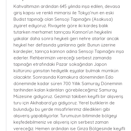
Kahvaltımızın ardından 645 yılında inşa edilen, devasa
giriş kapısı ve renkli mimarisi ile Tokyo’nun en eski
Budist tapınağı olan Sensoji Tapınağını (Asakusa)
ziyaret ediyoruz. Rivayete göre iki kardeş balık
tutarken merhamet tanrıçası Kannon’un heykelini
yakalar daha sonra heykeli geri nehre atarlar ancak
heykel her defasında yanlarına gelir. Bunun üzerine
kardeşler, tanrıça kannon adına Sensoji Tapınağını inşa
ederler. Rehberimizin vereceği serbest zamanda
tapınağın etrafındaki Pazar sokağından Japon
kültürünü yansıtan hediyelik eşyalar bulmak mümkün
olacaktır. Sonrasında Kamakura döneminden Edo
döneminde kadar süren 700 Yıllık Samuray Döneminin
tarihinden kalan kalıntıları görebileceğimiz Samuray
Müzesine gidiyoruz. Gezimizi takiben keyifli bir alışveriş
turu için Akihabara’ya gidiyoruz. Yerel butiklerin de
bulunduğu bu yerde misafirlerimiz diledikleri gibi
alışveriş yapabiliyorlar. Turumuzun bitiminde bölgeyi
keşfedebilmeniz ve alışveriş için serbest zaman
vereceğiz. Hemen ardından ise Ginza Bölgesinde keyifli