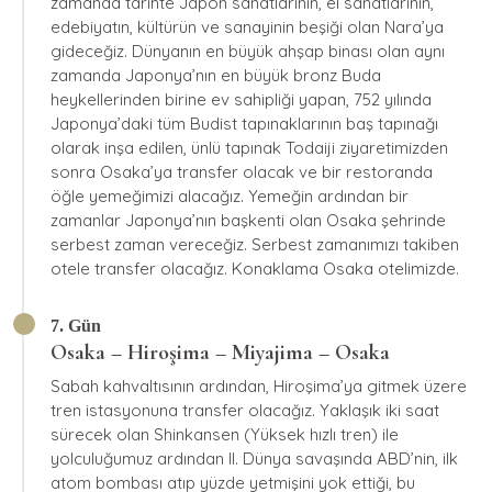
zamanda tarihte Japon sanatlarının, el sanatlarının,
edebiyatın, kültürün ve sanayinin beşiği olan Nara’ya
gideceğiz. Dünyanın en büyük ahşap binası olan aynı
zamanda Japonya’nın en büyük bronz Buda
heykellerinden birine ev sahipliği yapan, 752 yılında
Japonya’daki tüm Budist tapınaklarının baş tapınağı
olarak inşa edilen, ünlü tapınak Todaiji ziyaretimizden
sonra Osaka’ya transfer olacak ve bir restoranda
öğle yemeğimizi alacağız. Yemeğin ardından bir
zamanlar Japonya’nın başkenti olan Osaka şehrinde
serbest zaman vereceğiz. Serbest zamanımızı takiben
otele transfer olacağız. Konaklama Osaka otelimizde.
7. Gün
Osaka – Hiroşima – Miyajima – Osaka
Sabah kahvaltısının ardından, Hiroşima’ya gitmek üzere
tren istasyonuna transfer olacağız. Yaklaşık iki saat
sürecek olan Shinkansen (Yüksek hızlı tren) ile
yolculuğumuz ardından II. Dünya savaşında ABD’nin, ilk
atom bombası atıp yüzde yetmişini yok ettiği, bu