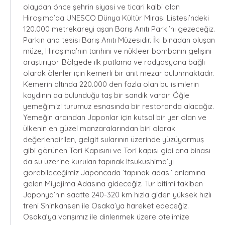
olaydan önce şehrin siyasi ve ticari kalbi olan
Hiroşima’da UNESCO Dünya Kültür Mirası Listesi’ndeki
120.000 metrekareyi aşan Barış Anıtı Parkı’nı gezeceğiz.
Parkın ana tesisi Barış Anıtı Müzesidir. İki binadan oluşan
müze, Hiroşima’nın tarihini ve nükleer bombanın gelişini
araştırıyor. Bölgede ilk patlama ve radyasyona bağlı
olarak ölenler için kemerli bir anıt mezar bulunmaktadır.
Kemerin altında 220.000 den fazla olan bu isimlerin
kaydının da bulunduğu taş bir sandık vardır. Öğle
yemeğimizi turumuz esnasında bir restoranda alacağız.
Yemeğin ardından Japonlar için kutsal bir yer olan ve
ülkenin en güzel manzaralarından biri olarak
değerlendirilen, gelgit sularının üzerinde yüzüyormuş
gibi görünen Tori Kapısını ve Tori kapısı gibi ana binası
da su üzerine kurulan tapınak Itsukushima’yı
görebileceğimiz Japoncada ‘tapınak adası’ anlamına
gelen Miyajima Adasına gideceğiz. Tur bitimi takiben
Japonya’nın saatte 240-320 km hızla giden yüksek hızlı
treni Shinkansen ile Osaka’ya hareket edeceğiz.
Osaka’ya varışımız ile dinlenmek üzere otelimize