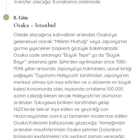
transfer olacağız. Konaklama otelimizde.
8. Gün
Osaka – Istanbul
Otelde alacağımız kahvaltının ardından Osaka’ya
geleneksel olarak "Milletin Mutfağı" veya Japonya’nın
gurme yiyecekler başkenti gözüyle bakılmaktadır.
Osaka sade anlamıyla "Büyük Tepe" ya da "Büyük
Bayır" anlamına gelir. Şehirden ayrılmadan önce 1585-
1598 yılları arasında Japonya’ya hükmeden, ulusal birliği
sağlayan ‘Toyotomi Hideyoshi’ tarafından Japonya’nın
merkezi olması için inşa ettirilen ve o dönemin en büyük
kalesi konumunda olan, inşasında ortalama 100.000
işçinin çalıştığı bilinen ancak Hideyoshi’nin ölümünün
ardından Tokugawa birlikleri tarafından yıkılıp
1620’lerde tekrar inşa edilen ve geçirdiği son
restorasyondan sonra içi tamamen modernize edilen
Osaka Kalesinin bahçesinde gezeceğiz. Yemeğimizin
ardından misafirlerimizin Osaka şehrinin Dotonbori
bölgesini keşfetmeleri için serbest zaman vereceğiz.