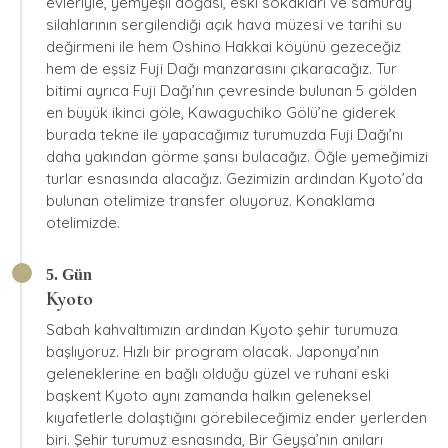
evleriyle, yemyeşil doğası, eski sokakları ve samuray
silahlarının sergilendiği açık hava müzesi ve tarihi su
değirmeni ile hem Oshino Hakkai köyünü gezeceğiz
hem de eşsiz Fuji Dağı manzarasını çıkaracağız. Tur
bitimi ayrıca Fuji Dağı’nın çevresinde bulunan 5 gölden
en büyük ikinci göle, Kawaguchiko Gölü’ne giderek
burada tekne ile yapacağımız turumuzda Fuji Dağı’nı
daha yakından görme şansı bulacağız. Öğle yemeğimizi
turlar esnasında alacağız. Gezimizin ardından Kyoto’da
bulunan otelimize transfer oluyoruz. Konaklama
otelimizde.
5. Gün
Kyoto
Sabah kahvaltımızın ardından Kyoto şehir turumuza
başlıyoruz. Hızlı bir program olacak. Japonya’nın
geleneklerine en bağlı olduğu güzel ve ruhani eski
başkent Kyoto aynı zamanda halkın geleneksel
kıyafetlerle dolaştığını görebileceğimiz ender yerlerden
biri. Şehir turumuz esnasında, Bir Geyşa’nın anıları