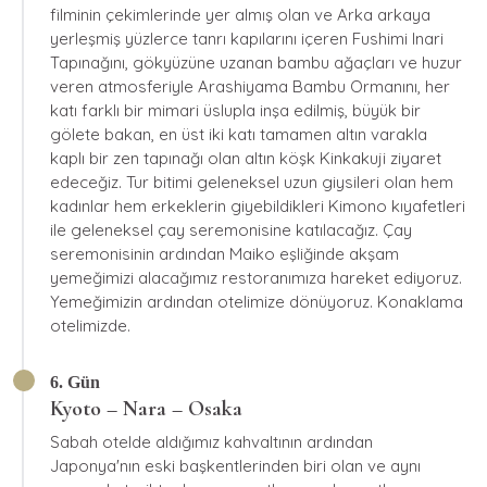
filminin çekimlerinde yer almış olan ve Arka arkaya
yerleşmiş yüzlerce tanrı kapılarını içeren Fushimi Inari
Tapınağını, gökyüzüne uzanan bambu ağaçları ve huzur
veren atmosferiyle Arashiyama Bambu Ormanını, her
katı farklı bir mimari üslupla inşa edilmiş, büyük bir
gölete bakan, en üst iki katı tamamen altın varakla
kaplı bir zen tapınağı olan altın köşk Kinkakuji ziyaret
edeceğiz. Tur bitimi geleneksel uzun giysileri olan hem
kadınlar hem erkeklerin giyebildikleri Kimono kıyafetleri
ile geleneksel çay seremonisine katılacağız. Çay
seremonisinin ardından Maiko eşliğinde akşam
yemeğimizi alacağımız restoranımıza hareket ediyoruz.
Yemeğimizin ardından otelimize dönüyoruz. Konaklama
otelimizde.
6. Gün
Kyoto – Nara – Osaka
Sabah otelde aldığımız kahvaltının ardından
Japonya'nın eski başkentlerinden biri olan ve aynı