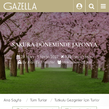
ARA
SAKURA DÖNEMINDE JAPONYA
28 Mart - 5 Nisan 2027
Türk Hava Yolları
Ev Alan Ev Transfer
Maksimum 20 kişi
Ana Sayfa
Tüm Turlar
Tutkulu Gezginler İçin Turlar