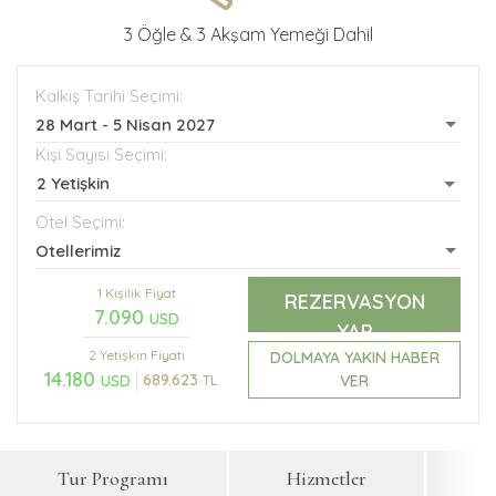
3 Öğle & 3 Akşam Yemeği Dahil
Kalkış Tarihi Seçimi:
28 Mart - 5 Nisan 2027
Kişi Sayısı Seçimi:
2 Yetişkin
Otel Seçimi:
Otellerimiz
1 Kişilik Fiyat
REZERVASYON
7.090
USD
YAP
2 Yetişkin
Fiyatı
DOLMAYA YAKIN HABER
14.180
689.623
VER
USD
TL
Tur Programı
Hizmetler
F