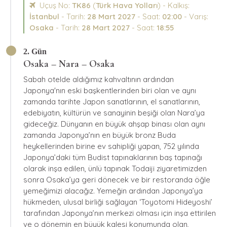
Uçuş No:
TK86
(
Türk Hava Yolları
) - Kalkış:
İstanbul
- Tarih:
28 Mart 2027
- Saat:
02:00
- Varış:
Osaka
- Tarih:
28 Mart 2027
- Saat:
18:55
2. Gün
Osaka – Nara – Osaka
Sabah otelde aldığımız kahvaltının ardından
Japonya'nın eski başkentlerinden biri olan ve aynı
zamanda tarihte Japon sanatlarının, el sanatlarının,
edebiyatın, kültürün ve sanayinin beşiği olan Nara’ya
gideceğiz. Dünyanın en büyük ahşap binası olan aynı
zamanda Japonya’nın en büyük bronz Buda
heykellerinden birine ev sahipliği yapan, 752 yılında
Japonya’daki tüm Budist tapınaklarının baş tapınağı
olarak inşa edilen, ünlü tapınak Todaiji ziyaretimizden
sonra Osaka’ya geri dönecek ve bir restoranda öğle
yemeğimizi alacağız. Yemeğin ardından Japonya’ya
hükmeden, ulusal birliği sağlayan ‘Toyotomi Hideyoshi’
tarafından Japonya’nın merkezi olması için inşa ettirilen
ve o dönemin en büyük kalesi konumunda olan,