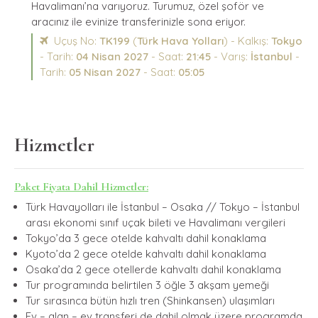
Havalimanı’na varıyoruz. Turumuz, özel şoför ve
aracınız ile evinize transferinizle sona eriyor.
Uçuş No:
TK199
(
Türk Hava Yolları
) - Kalkış:
Tokyo
- Tarih:
04 Nisan 2027
- Saat:
21:45
- Varış:
İstanbul
-
Tarih:
05 Nisan 2027
- Saat:
05:05
Hizmetler
Paket Fiyata Dahil Hizmetler:
Türk Havayolları ile İstanbul – Osaka // Tokyo – İstanbul
arası ekonomi sınıf uçak bileti ve Havalimanı vergileri
Tokyo’da 3 gece otelde kahvaltı dahil konaklama
Kyoto’da 2 gece otelde kahvaltı dahil konaklama
Osaka’da 2 gece otellerde kahvaltı dahil konaklama
Tur programında belirtilen 3 öğle 3 akşam yemeği
Tur sırasınca bütün hızlı tren (Shinkansen) ulaşımları
Ev – alan – ev transferi de dahil olmak üzere programda