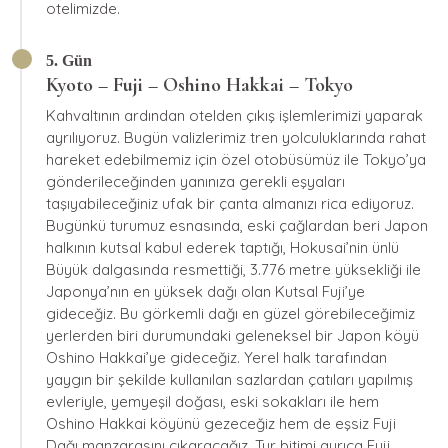
otelimizde.
5. Gün
Kyoto – Fuji – Oshino Hakkai – Tokyo
Kahvaltının ardından otelden çıkış işlemlerimizi yaparak
ayrılıyoruz. Bugün valizlerimiz tren yolculuklarında rahat
hareket edebilmemiz için özel otobüsümüz ile Tokyo’ya
gönderileceğinden yanınıza gerekli eşyaları
taşıyabileceğiniz ufak bir çanta almanızı rica ediyoruz.
Bugünkü turumuz esnasında, eski çağlardan beri Japon
halkının kutsal kabul ederek taptığı, Hokusai’nin ünlü
Büyük dalgasında resmettiği, 3.776 metre yüksekliği ile
Japonya’nın en yüksek dağı olan Kutsal Fuji’ye
gideceğiz. Bu görkemli dağı en güzel görebileceğimiz
yerlerden biri durumundaki geleneksel bir Japon köyü
Oshino Hakkai’ye gideceğiz. Yerel halk tarafından
yaygın bir şekilde kullanılan sazlardan çatıları yapılmış
evleriyle, yemyeşil doğası, eski sokakları ile hem
Oshino Hakkai köyünü gezeceğiz hem de eşsiz Fuji
Dağı manzarasını çıkaracağız. Tur bitimi ayrıca Fuji