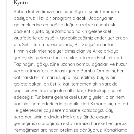
Kyoto
Sabah kahvaltımızın ardından Kyoto şehir turumuza
başlıyoruz. Hızlı bir program olacak. Japonya’nın
geleneklerine en bağlı olduğu güzel ve ruhani eski
başkent Kyoto aynı zamanda halkın geleneksel
kıyafetlerle dolaştığını görebileceğimiz ender yerlerden
biri. Şehir turumuz esnasında, Bir Geyşa’nın anıları
filminin çekimlerinde yer almış olan ve Arka arkaya
yerleşmiş yüzlerce tanrı kapılarını içeren Fushimi Inari
Tapınağını, gökyüzüne uzanan bambu ağaçları ve huzur
veren atmosferiyle Arashiyama Bambu Ormanını, her
katı farklı bir mimari üslupla inşa edilmiş, büyük bir
gölete bakan, en üst iki katı tamamen altın varakla
kaplı bir zen tapınağı olan altın köşk Kinkakuji ziyaret
edeceğiz. Tur bitimi geleneksel uzun giysileri olan hem
kadınlar hem erkeklerin giyebildikleri Kimono kıyafetleri
ile geleneksel çay seremonisine katılacağız. Çay
seremonisinin ardından Maiko eşliğinde akşam
yemeğimizi alacağımız restoranımıza hareket ediyoruz.
Yemeğimizin ardından otelimize dönüyoruz. Konaklama