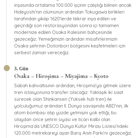
inşasında ortalama 100.000 işçinin çalıştığı bilinen ancak
Hideyoshi’nin ölümünün ardından Tokugawa birlikleri
tarafından yıkılıp 1620’lerde tekrar inşa edilen ve
geçirdiği son restorasyondan sonra içi tamamen
modernize edilen Osaka Kalesinin bahçesinde
gezeceğiz. Yemeğimizin ardından misafirlerimizin
Osaka şehrinin Dotonbori bölgesini keşfetmeleri için
serbest zaman vereceğiz.
3. Gün
Osaka – Hiroşima – Miyajima – Kyoto
Sabah kahvaltısının ardından, Hiroşima’ya gitmek üzere
tren istasyonuna transfer olacağız. Yaklaşık iki saat
sürecek olan Shinkansen (Yüksek hızlı tren) ile
yolculuğumuz ardından II. Dünya savaşında ABD’nin, ilk
atom bombası atıp yüzde yetmişini yok ettiği, bu
olaydan önce şehrin siyasi ve ticari kalbi olan
Hiroşima’da UNESCO Dünya Kültür Mirası Listesi’ndeki
120.000 metrekareyi aşan Barış Anıtı Parkı’nı gezeceğiz.