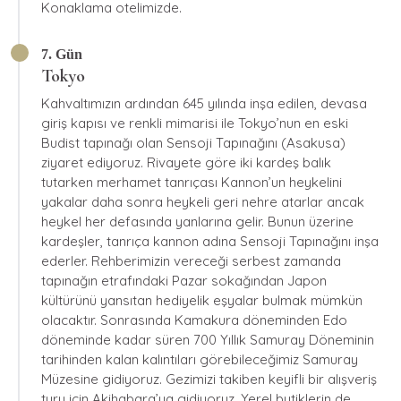
Konaklama otelimizde.
7. Gün
Tokyo
Kahvaltımızın ardından 645 yılında inşa edilen, devasa
giriş kapısı ve renkli mimarisi ile Tokyo’nun en eski
Budist tapınağı olan Sensoji Tapınağını (Asakusa)
ziyaret ediyoruz. Rivayete göre iki kardeş balık
tutarken merhamet tanrıçası Kannon’un heykelini
yakalar daha sonra heykeli geri nehre atarlar ancak
heykel her defasında yanlarına gelir. Bunun üzerine
kardeşler, tanrıça kannon adına Sensoji Tapınağını inşa
ederler. Rehberimizin vereceği serbest zamanda
tapınağın etrafındaki Pazar sokağından Japon
kültürünü yansıtan hediyelik eşyalar bulmak mümkün
olacaktır. Sonrasında Kamakura döneminden Edo
döneminde kadar süren 700 Yıllık Samuray Döneminin
tarihinden kalan kalıntıları görebileceğimiz Samuray
Müzesine gidiyoruz. Gezimizi takiben keyifli bir alışveriş
turu için Akihabara’ya gidiyoruz. Yerel butiklerin de