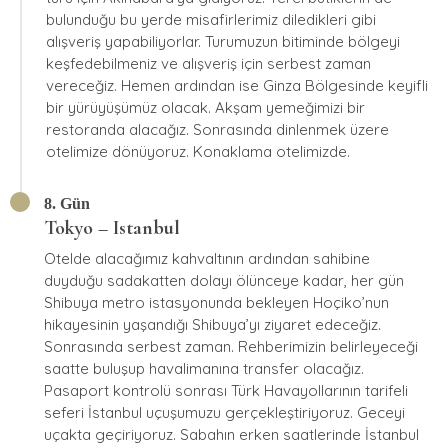
bulunduğu bu yerde misafirlerimiz diledikleri gibi
alışveriş yapabiliyorlar. Turumuzun bitiminde bölgeyi
keşfedebilmeniz ve alışveriş için serbest zaman
vereceğiz. Hemen ardından ise Ginza Bölgesinde keyifli
bir yürüyüşümüz olacak. Akşam yemeğimizi bir
restoranda alacağız. Sonrasında dinlenmek üzere
otelimize dönüyoruz. Konaklama otelimizde.
8. Gün
Tokyo – Istanbul
Otelde alacağımız kahvaltının ardından sahibine
duyduğu sadakatten dolayı ölünceye kadar, her gün
Shibuya metro istasyonunda bekleyen Hoçiko’nun
hikayesinin yaşandığı Shibuya’yı ziyaret edeceğiz.
Sonrasında serbest zaman. Rehberimizin belirleyeceği
saatte buluşup havalimanına transfer olacağız.
Pasaport kontrolü sonrası Türk Havayollarının tarifeli
seferi İstanbul uçuşumuzu gerçekleştiriyoruz. Geceyi
uçakta geçiriyoruz. Sabahın erken saatlerinde İstanbul