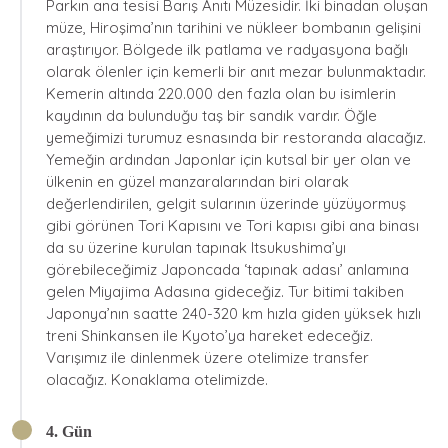
Parkın ana tesisi Barış Anıtı Müzesidir. İki binadan oluşan
müze, Hiroşima’nın tarihini ve nükleer bombanın gelişini
araştırıyor. Bölgede ilk patlama ve radyasyona bağlı
olarak ölenler için kemerli bir anıt mezar bulunmaktadır.
Kemerin altında 220.000 den fazla olan bu isimlerin
kaydının da bulunduğu taş bir sandık vardır. Öğle
yemeğimizi turumuz esnasında bir restoranda alacağız.
Yemeğin ardından Japonlar için kutsal bir yer olan ve
ülkenin en güzel manzaralarından biri olarak
değerlendirilen, gelgit sularının üzerinde yüzüyormuş
gibi görünen Tori Kapısını ve Tori kapısı gibi ana binası
da su üzerine kurulan tapınak Itsukushima’yı
görebileceğimiz Japoncada ‘tapınak adası’ anlamına
gelen Miyajima Adasına gideceğiz. Tur bitimi takiben
Japonya’nın saatte 240-320 km hızla giden yüksek hızlı
treni Shinkansen ile Kyoto’ya hareket edeceğiz.
Varışımız ile dinlenmek üzere otelimize transfer
olacağız. Konaklama otelimizde.
4. Gün