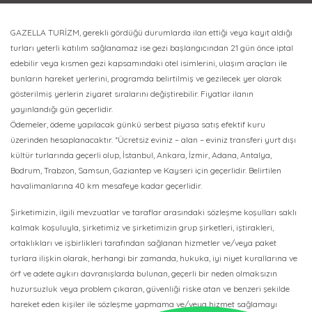
GAZELLA TURİZM, gerekli gördüğü durumlarda ilan ettiği veya kayıt aldığı
turları yeterli katılım sağlanamaz ise gezi başlangıcından 21 gün önce iptal
edebilir veya kısmen gezi kapsamındaki otel isimlerini, ulaşım araçları ile
bunların hareket yerlerini, programda belirtilmiş ve gezilecek yer olarak
gösterilmiş yerlerin ziyaret sıralarını değiştirebilir. Fiyatlar ilanın
yayınlandığı gün geçerlidir.
Ödemeler, ödeme yapılacak günkü serbest piyasa satış efektif kuru
üzerinden hesaplanacaktır. *Ücretsiz eviniz – alan – eviniz transferi yurt dışı
kültür turlarında geçerli olup, İstanbul, Ankara, İzmir, Adana, Antalya,
Bodrum, Trabzon, Samsun, Gaziantep ve Kayseri için geçerlidir. Belirtilen
havalimanlarına 40 km mesafeye kadar geçerlidir.
Şirketimizin, ilgili mevzuatlar ve taraflar arasındaki sözleşme koşulları saklı
kalmak koşuluyla, şirketimiz ve şirketimizin grup şirketleri, iştirakleri,
ortaklıkları ve işbirlikleri tarafından sağlanan hizmetler ve/veya paket
turlara ilişkin olarak, herhangi bir zamanda, hukuka, iyi niyet kurallarına ve
örf ve adete aykırı davranışlarda bulunan, geçerli bir neden olmaksızın
huzursuzluk veya problem çıkaran, güvenliği riske atan ve benzeri şekilde
hareket eden kişiler ile sözleşme yapmama ve/veya hizmet sağlamayı