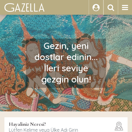
ARA
Gezin, yeni
dostlar edinin...
İleri seviye
gezgin olun!
Hayaliniz Neresi?