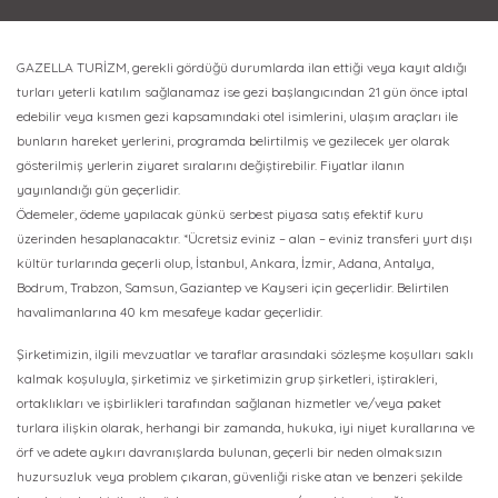
GAZELLA TURİZM, gerekli gördüğü durumlarda ilan ettiği veya kayıt aldığı
turları yeterli katılım sağlanamaz ise gezi başlangıcından 21 gün önce iptal
edebilir veya kısmen gezi kapsamındaki otel isimlerini, ulaşım araçları ile
bunların hareket yerlerini, programda belirtilmiş ve gezilecek yer olarak
gösterilmiş yerlerin ziyaret sıralarını değiştirebilir. Fiyatlar ilanın
yayınlandığı gün geçerlidir.
Ödemeler, ödeme yapılacak günkü serbest piyasa satış efektif kuru
üzerinden hesaplanacaktır. *Ücretsiz eviniz – alan – eviniz transferi yurt dışı
kültür turlarında geçerli olup, İstanbul, Ankara, İzmir, Adana, Antalya,
Bodrum, Trabzon, Samsun, Gaziantep ve Kayseri için geçerlidir. Belirtilen
havalimanlarına 40 km mesafeye kadar geçerlidir.
Şirketimizin, ilgili mevzuatlar ve taraflar arasındaki sözleşme koşulları saklı
kalmak koşuluyla, şirketimiz ve şirketimizin grup şirketleri, iştirakleri,
ortaklıkları ve işbirlikleri tarafından sağlanan hizmetler ve/veya paket
turlara ilişkin olarak, herhangi bir zamanda, hukuka, iyi niyet kurallarına ve
örf ve adete aykırı davranışlarda bulunan, geçerli bir neden olmaksızın
huzursuzluk veya problem çıkaran, güvenliği riske atan ve benzeri şekilde