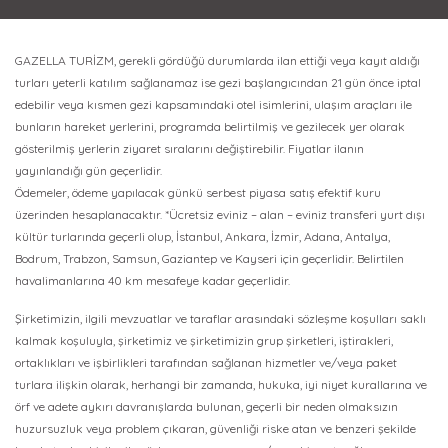
GAZELLA TURİZM, gerekli gördüğü durumlarda ilan ettiği veya kayıt aldığı
turları yeterli katılım sağlanamaz ise gezi başlangıcından 21 gün önce iptal
edebilir veya kısmen gezi kapsamındaki otel isimlerini, ulaşım araçları ile
bunların hareket yerlerini, programda belirtilmiş ve gezilecek yer olarak
gösterilmiş yerlerin ziyaret sıralarını değiştirebilir. Fiyatlar ilanın
yayınlandığı gün geçerlidir.
Ödemeler, ödeme yapılacak günkü serbest piyasa satış efektif kuru
üzerinden hesaplanacaktır. *Ücretsiz eviniz – alan – eviniz transferi yurt dışı
kültür turlarında geçerli olup, İstanbul, Ankara, İzmir, Adana, Antalya,
Bodrum, Trabzon, Samsun, Gaziantep ve Kayseri için geçerlidir. Belirtilen
havalimanlarına 40 km mesafeye kadar geçerlidir.
Şirketimizin, ilgili mevzuatlar ve taraflar arasındaki sözleşme koşulları saklı
kalmak koşuluyla, şirketimiz ve şirketimizin grup şirketleri, iştirakleri,
ortaklıkları ve işbirlikleri tarafından sağlanan hizmetler ve/veya paket
turlara ilişkin olarak, herhangi bir zamanda, hukuka, iyi niyet kurallarına ve
örf ve adete aykırı davranışlarda bulunan, geçerli bir neden olmaksızın
huzursuzluk veya problem çıkaran, güvenliği riske atan ve benzeri şekilde