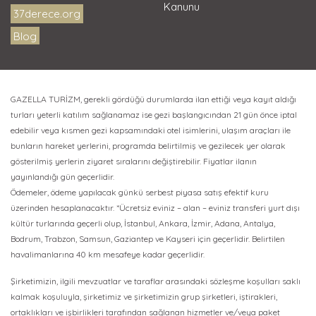
Kanunu
37derece.org
Blog
GAZELLA TURİZM, gerekli gördüğü durumlarda ilan ettiği veya kayıt aldığı
turları yeterli katılım sağlanamaz ise gezi başlangıcından 21 gün önce iptal
edebilir veya kısmen gezi kapsamındaki otel isimlerini, ulaşım araçları ile
bunların hareket yerlerini, programda belirtilmiş ve gezilecek yer olarak
gösterilmiş yerlerin ziyaret sıralarını değiştirebilir. Fiyatlar ilanın
yayınlandığı gün geçerlidir.
Ödemeler, ödeme yapılacak günkü serbest piyasa satış efektif kuru
üzerinden hesaplanacaktır. *Ücretsiz eviniz – alan – eviniz transferi yurt dışı
kültür turlarında geçerli olup, İstanbul, Ankara, İzmir, Adana, Antalya,
Bodrum, Trabzon, Samsun, Gaziantep ve Kayseri için geçerlidir. Belirtilen
havalimanlarına 40 km mesafeye kadar geçerlidir.
Şirketimizin, ilgili mevzuatlar ve taraflar arasındaki sözleşme koşulları saklı
kalmak koşuluyla, şirketimiz ve şirketimizin grup şirketleri, iştirakleri,
ortaklıkları ve işbirlikleri tarafından sağlanan hizmetler ve/veya paket