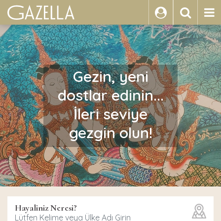
ARA
Gezin, yeni
dostlar edinin...
İleri seviye
gezgin olun!
Hayaliniz Neresi?