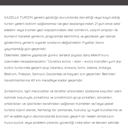
GAZELLA TURİZM, gerekli gördüğü durumlarda ilan ettiği veya kayıt aldığı
turları yeterli katılım sağlanamaz ise gezi başlangıcından 21 gün önce iptal
edebilir veya kısmen gezi kapsamındaki otel isimlerini, ulaşım araçları ile
bunların hareket yerlerini, programda belirtilmiş ve gezilecek yer olarak
gösterilmiş yerlerin ziyaret sıralarını değiştirebilir. Fiyatlar ilanın
yayınlandığı gün geçerlidir.
Ödemeler, ödeme yapılacak günkü serbest piyasa satış efektif kuru
üzerinden hesaplanacaktır. *Ücretsiz eviniz – alan – eviniz transferi yurt dışı
kültür turlarında geçerli olup, İstanbul, Ankara, İzmir, Adana, Antalya,
Bodrum, Trabzon, Samsun, Gaziantep ve Kayseri için geçerlidir. Belirtilen
havalimanlarına 40 km mesafeye kadar geçerlidir.
Şirketimizin, ilgili mevzuatlar ve taraflar arasındaki sözleşme koşulları saklı
kalmak koşuluyla, şirketimiz ve şirketimizin grup şirketleri, iştirakleri,
ortaklıkları ve işbirlikleri tarafından sağlanan hizmetler ve/veya paket
turlara ilişkin olarak, herhangi bir zamanda, hukuka, iyi niyet kurallarına ve
örf ve adete aykırı davranışlarda bulunan, geçerli bir neden olmaksızın
huzursuzluk veya problem çıkaran, güvenliği riske atan ve benzeri şekilde