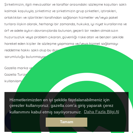
Şirketimizin, ilgili mevzuatlar ve taraflar arasındaki sözleşme koşulları saklı
kalmak koşuluyla, şirketimiz ve şirketimizin grup şirketleri, iştirakleri,
ortaklıkları ve işbirlikleri tarafından sağlanan hizmetler ve/veya paket
turlara ilişkin olarak, herhangi bir zamanda, hukuka, iyi niyet kurallarına ve
örf ve adete aykırı davranışlarda bulunan, geçerli bir neden olmaksızın
huzursuzluk veya problem çıkaran, güvenliği riske atan ve benzeri şekilde
hareket eden kişiler ile sözleşme yapmama ve/veya hizmet sağlamayı
reddetme hakkı saklı olup bu durumda şirketimizin herhangi bir
sorumluluğu bulunmayacaktır.
Gazella marka ve logosu 88-21411 IATA Kodlu ve 3067 TURSAB Belge No’lu
Gazella Turizm’in tescilli ticari marka ve logosudur, başkası tarafından
kullanılamaz.
Hizmetlerimizden en iyi şekilde faydalanabilmeniz için
çerezler kullanıyoruz. gazella.com'a giriş yaparak çerez
kullanımını kabul etmiş sayılıyorsunuz.
Daha Fazla Bilgi Al
HEMEN
TALEP
Tamam
ARA
FORMU