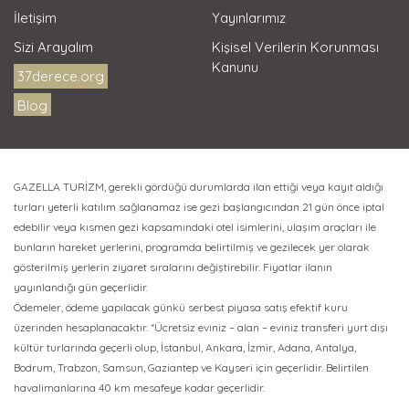
İletişim
Yayınlarımız
Sizi Arayalım
Kişisel Verilerin Korunması
Kanunu
37derece.org
Blog
GAZELLA TURİZM, gerekli gördüğü durumlarda ilan ettiği veya kayıt aldığı
turları yeterli katılım sağlanamaz ise gezi başlangıcından 21 gün önce iptal
edebilir veya kısmen gezi kapsamındaki otel isimlerini, ulaşım araçları ile
bunların hareket yerlerini, programda belirtilmiş ve gezilecek yer olarak
gösterilmiş yerlerin ziyaret sıralarını değiştirebilir. Fiyatlar ilanın
yayınlandığı gün geçerlidir.
Ödemeler, ödeme yapılacak günkü serbest piyasa satış efektif kuru
üzerinden hesaplanacaktır. *Ücretsiz eviniz – alan – eviniz transferi yurt dışı
kültür turlarında geçerli olup, İstanbul, Ankara, İzmir, Adana, Antalya,
Bodrum, Trabzon, Samsun, Gaziantep ve Kayseri için geçerlidir. Belirtilen
havalimanlarına 40 km mesafeye kadar geçerlidir.