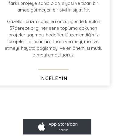
farklı projeye sahip olan, siyasi ve ticari bir
amaç gütmeyen bir sivil inisiyatiftir.
ile en
geniş protokol
kontratı
Türkiye'de bütün
büyük şehirlerden
Gazella Turizm sahipleri öncülüğünde kurulan
Ev-Alan-Ev
transferi
37derece.org, her sene topluma dokunan
projeler yapmayı hedefler. Düzenlendiğimiz
projeler ile insanlara ilham vermeyi, motive
etmeyi, hayata bağlamayı ve en önemlisi mutlu
etmeyi amaçlıyoruz.
İNCELEYİN
App Store'dan
indirin