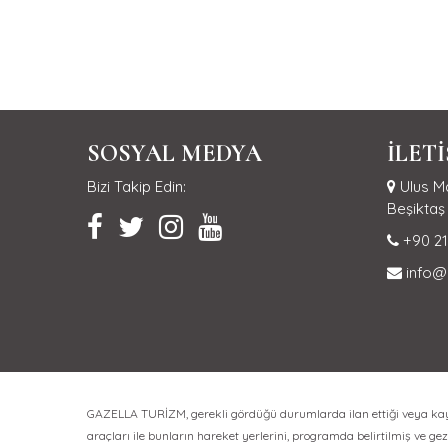
SOSYAL MEDYA
İLET
Bizi Takip Edin:
Ulus Ma
Beşiktaş 
+90 21
info@
GAZELLA TURİZM, gerekli gördüğü durumlarda ilan ettiği veya kayıt 
araçları ile bunların hareket yerlerini, programda belirtilmiş ve gezi