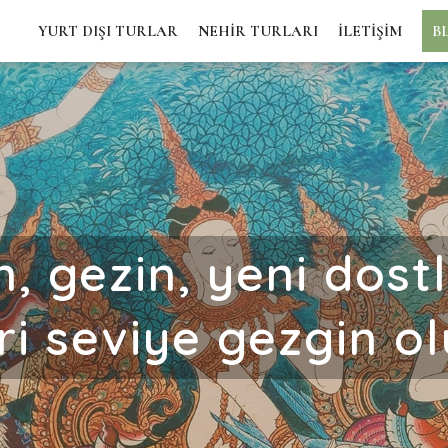
YURT DIŞI TURLAR
NEHİR TURLARI
İLETİŞİM
B
, gezin, yeni dostla
eri seviye gezgin ol