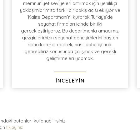
memnuniyet seviyeleri artırmak için yenilikçi
yaklaşımlarımıza farklı bir bakış açısı ekliyor ve
‘Kalite Departmanı’nı kurarak Türkiye’de
Tur dönüşü yapmış olduğumuz sıcak anketler
Türk Hava Yolları
seyahat firmaları içinde bir ilki
sonrasında
%96
müşteri
memnuniyeti
ve
gerçekleştiriyoruz. Bu departmanla amacımız,
müşteri
tavsiye
oranı
gezginlerimizin seyahat deneyimlerini baştan
sona kontrol ederek, nasıl daha iyi hale
getirebiliriz konusunda çalışmak ve gerekli
geliştirmeleri yapmak.
İNCELEYİN
andaki
butonları kullanabilirsiniz
için
tıklayınız