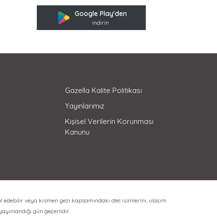
Google Play'den
indirin
Gazella Kalite Politikası
Yayınlarımız
Kişisel Verilerin Korunması
Kanunu
l edebilir veya kısmen gezi kapsamındaki otel isimlerini, ulaşım
 yayınlandığı gün geçerlidir.