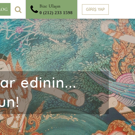
Bize Ulaşın
ARA
GİRİŞ YAP
LOG
0 (212) 233 1598
r edinin...
un!