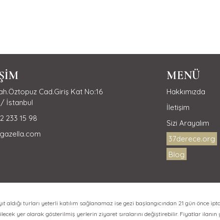
İŞİM
MENÜ
h.Öztopuz Cad.Giriş Kat No:16
Hakkımızda
/ İstanbul
İletişim
2 233 15 98
Sizi Arayalım
gazella.com
37derece.org
Blog
aldığı turları yeterli katılım sağlanamaz ise gezi başlangıcından 21 gün önce ipta
lecek yer olarak gösterilmiş yerlerin ziyaret sıralarını değiştirebilir. Fiyatlar ilanın