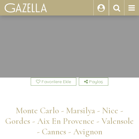
ARA
Favorilere Ekle
Paylaş
Monte Carlo - Marsilya - Nice -
Gordes - Aix En Provence - Valensole
- Cannes - Avignon