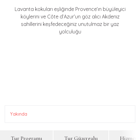
Lavanta kokuları eşliğinde Provence’ın büyüleyici
köylerini ve Côte d’Azur’un göz alıcı Akdeniz
sahillerini keşfedeceğiniz unutulmaz bir yaz
yolculuğu
Yakında
Tur Programı
Tur Güzergahı
Hizmetle