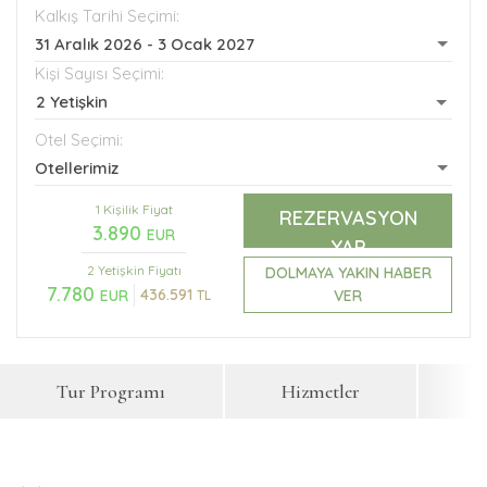
Kalkış Tarihi Seçimi:
31 Aralık 2026 - 3 Ocak 2027
Kişi Sayısı Seçimi:
2 Yetişkin
Otel Seçimi:
Otellerimiz
1 Kişilik Fiyat
REZERVASYON
3.890
EUR
YAP
2 Yetişkin
Fiyatı
DOLMAYA YAKIN HABER
7.780
436.591
VER
EUR
TL
Tur Programı
Hizmetler
F