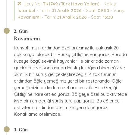
Uçuş No:
TK1749
(
Türk Hava Yolları
) - Kalkış:
İstanbul
- Tarih:
31 Aralık 2026
- Saat:
09:50
- Varış:
Rovaniemi
- Tarih:
31 Aralık 2026
- Saat:
13:30
2. Gün
Rovaniemi
Kahvaltımızın ardından özel aracımız ile yaklaşık 20
dakika yol alarak bir Husky çiftliğine varıyoruz. Burada
kuzeye özgü sevimli hayvanlar ile bir arada zaman
geçirecek ve sonrasında Husky kızağına bineceğiz ve
3km’lik bir sürüş gerçekleştireceğiz. Kızak turunun
ardından öğle yemeğimiz yerel bir restoranda. Öğle
yemeğimizin ardından özel aracımız ile Ren Geyiği
Çiftliği’ne hareket ediyoruz. Bölgeye özel bu aktivitede
kısa bir ren geyiği sürüş turu yapıyoruz. Bu eğlenceli
aktivitenin ardından otelimize geri dönüyoruz.
Konaklama otelimizde.
3. Gün