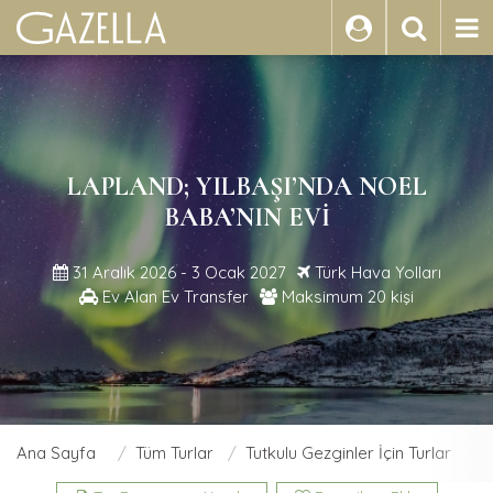
ARA
LAPLAND; YILBAŞI’NDA NOEL
BABA’NIN EVI
31 Aralık 2026 - 3 Ocak 2027
Türk Hava Yolları
Ev Alan Ev Transfer
Maksimum 20 kişi
Ana Sayfa
Tüm Turlar
Tutkulu Gezginler İçin Turlar