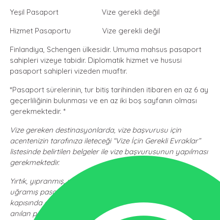
Yeşil Pasaport Vize gerekli değil
Hizmet Pasaportu Vize gerekli değil
Finlandiya, Schengen ülkesidir. Umuma mahsus pasaport
sahipleri vizeye tabidir. Diplomatik hizmet ve hususi
pasaport sahipleri vizeden muaftır.
*Pasaport sürelerinin, tur bitiş tarihinden itibaren en az 6 ay
geçerliliğinin bulunması ve en az iki boş sayfanın olması
gerekmektedir. *
Vize gereken destinasyonlarda, vize başvurusu için
acentenizin tarafınıza ileteceği “Vize İçin Gerekli Evraklar”
listesinde belirtilen belgeler ile vize başvurusunun yapılması
gerekmektedir.
Yırtık, yıpranmış, ıslanmış ve/veya benzeri tahribata
uğramış pasaportlar nedeniyle ziyaret edilecek ülke sınır
kapısında gümrük polisi ile sorun yaşanmaması adına;
anılan pasaportların yenilenmesi ve T.C. vatandaşlarına