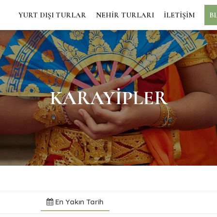
YURT DIŞI TURLAR
NEHİR TURLARI
İLETİŞİM
B
KARAYIPLER
En Yakın Tarih