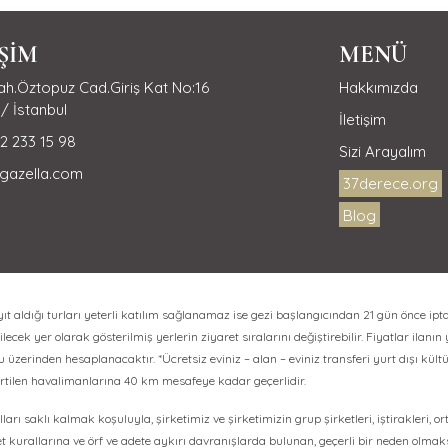
İŞİM
MENÜ
h.Öztopuz Cad.Giriş Kat No:16
Hakkımızda
/ İstanbul
İletişim
2 233 15 98
Sizi Arayalım
gazella.com
37derece.org
Blog
aldığı turları yeterli katılım sağlanamaz ise gezi başlangıcından 21 gün önce ipta
lecek yer olarak gösterilmiş yerlerin ziyaret sıralarını değiştirebilir. Fiyatlar ilanın
erinden hesaplanacaktır. *Ücretsiz eviniz – alan – eviniz transferi yurt dışı kültür
irtilen havalimanlarına 40 km mesafeye kadar geçerlidir.
ları saklı kalmak koşuluyla, şirketimiz ve şirketimizin grup şirketleri, iştirakleri, o
et kurallarına ve örf ve adete aykırı davranışlarda bulunan, geçerli bir neden olma