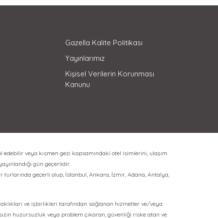
Gazella Kalite Politikası
Yayınlarımız
Kişisel Verilerin Korunması
Kanunu
l edebilir veya kısmen gezi kapsamındaki otel isimlerini, ulaşım
 yayınlandığı gün geçerlidir.
 turlarında geçerli olup, İstanbul, Ankara, İzmir, Adana, Antalya,
rtaklıkları ve işbirlikleri tarafından sağlanan hizmetler ve/veya
ksızın huzursuzluk veya problem çıkaran, güvenliği riske atan ve