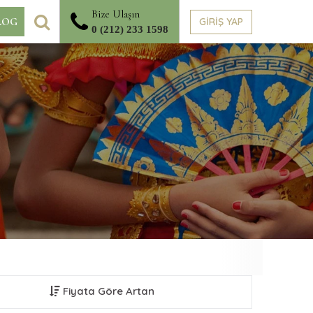
Bize Ulaşın
ARA
GİRİŞ YAP
LOG
0 (212) 233 1598
Fiyata Göre Artan