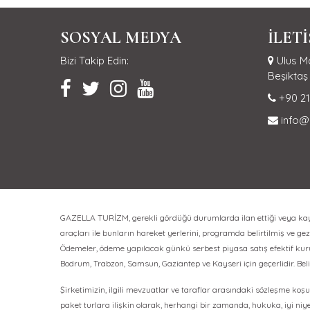
SOSYAL MEDYA
İLET
Bizi Takip Edin:
Ulus Ma
Beşiktaş 
+90 21
info@
GAZELLA TURİZM, gerekli gördüğü durumlarda ilan ettiği veya kayıt 
araçları ile bunların hareket yerlerini, programda belirtilmiş ve gezi
Ödemeler, ödeme yapılacak günkü serbest piyasa satış efektif kuru üz
Bodrum, Trabzon, Samsun, Gaziantep ve Kayseri için geçerlidir. Bel
Şirketimizin, ilgili mevzuatlar ve taraflar arasındaki sözleşme koşul
paket turlara ilişkin olarak, herhangi bir zamanda, hukuka, iyi niy