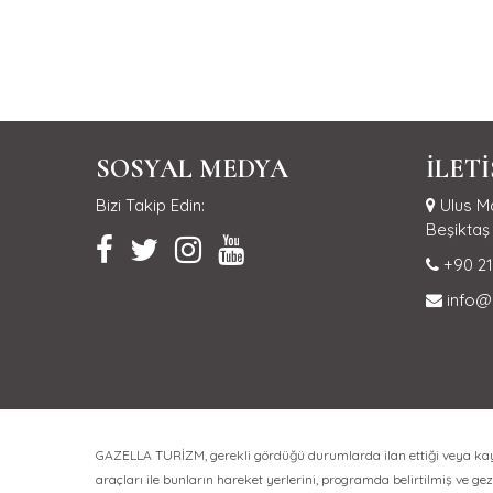
SOSYAL MEDYA
İLET
Bizi Takip Edin:
Ulus Ma
Beşiktaş 
+90 21
info@
GAZELLA TURİZM, gerekli gördüğü durumlarda ilan ettiği veya kayıt 
araçları ile bunların hareket yerlerini, programda belirtilmiş ve gezi