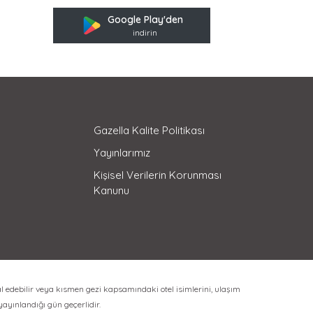
Google Play'den
indirin
Gazella Kalite Politikası
Yayınlarımız
Kişisel Verilerin Korunması
Kanunu
l edebilir veya kısmen gezi kapsamındaki otel isimlerini, ulaşım
 yayınlandığı gün geçerlidir.