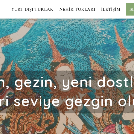
YURT DIŞI TURLAR
NEHİR TURLARI
İLETİŞİM
B
, gezin, yeni dostla
eri seviye gezgin ol