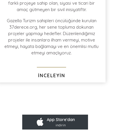
farklı projeye sahip olan, siyasi ve ticari bir
amaç gütmeyen bir sivil inisiyatiftir.
ile en
geniş protokol
kontratı
Türkiye'de bütün
büyük şehirlerden
Gazella Turizm sahipleri öncülüğünde kurulan
Ev-Alan-Ev
transferi
37derece.org, her sene topluma dokunan
projeler yapmayı hedefler. Düzenlendiğimiz
projeler ile insanlara ilham vermeyi, motive
etmeyi, hayata bağlamayı ve en önemlisi mutlu
etmeyi amaçlıyoruz.
İNCELEYİN
App Store'dan
indirin