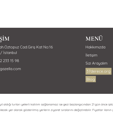
İŞİM
MENÜ
h.Öztopuz Cad.Giriş Kat No:16
Hakkımızda
/ İstanbul
İletişim
2 233 15 98
Sizi Arayalım
gazella.com
37derece.org
Blog
aldığı turları yeterli katılım sağlanamaz ise gezi başlangıcından 21 gün önce ipta
lecek yer olarak gösterilmiş yerlerin ziyaret sıralarını değiştirebilir. Fiyatlar ilanın