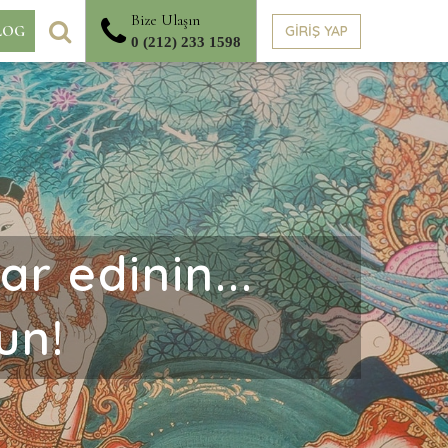
Bize Ulaşın
ARA
GİRİŞ YAP
LOG
0 (212) 233 1598
r edinin...
un!