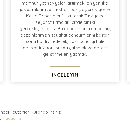
memnuniyet seviyeleri artırmak için yenilikçi
yaklaşımlarımıza farklı bir bakış açısı ekliyor ve
‘Kalite Departmanı’nı kurarak Türkiye’de
Tur dönüşü yapmış olduğumuz sıcak anketler
Türk Hava Yolları
seyahat firmaları içinde bir ilki
sonrasında
%96
müşteri
memnuniyeti
ve
gerçekleştiriyoruz. Bu departmanla amacımız,
müşteri
tavsiye
oranı
gezginlerimizin seyahat deneyimlerini baştan
sona kontrol ederek, nasıl daha iyi hale
getirebiliriz konusunda çalışmak ve gerekli
geliştirmeleri yapmak.
İNCELEYİN
andaki
butonları kullanabilirsiniz
için
tıklayınız