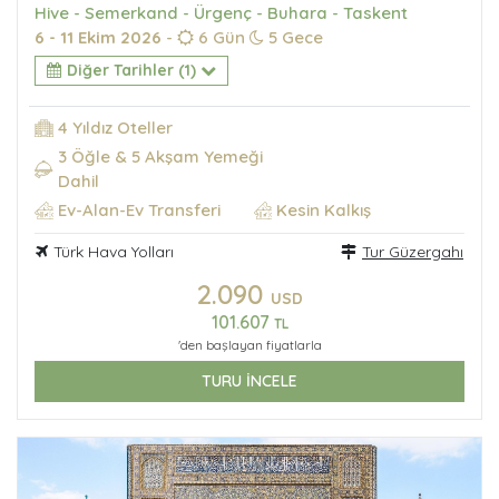
Hive - Semerkand - Ürgenç - Buhara - Taskent
6 - 11 Ekim 2026
-
6 Gün
5 Gece
Diğer Tarihler (1)
4 Yıldız Oteller
3 Öğle & 5 Akşam Yemeği
Dahil
Ev-Alan-Ev Transferi
Kesin Kalkış
Türk Hava Yolları
Tur Güzergahı
2.090
USD
101.607
TL
'den başlayan fiyatlarla
TURU İNCELE