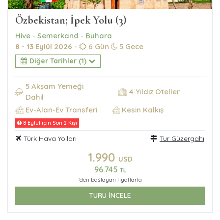
Özbekistan; İpek Yolu (3)
Hive - Semerkand - Buhara
8 - 13 Eylül 2026
-
6 Gün
5 Gece
Diğer Tarihler (1)
5 Akşam Yemeği
4 Yıldız Oteller
Dahil
Ev-Alan-Ev Transferi
Kesin Kalkış
8 Eylül için Son 2 Kişi
Türk Hava Yolları
Tur Güzergahı
1.990
USD
96.745
TL
'den başlayan fiyatlarla
TURU İNCELE