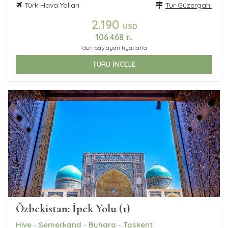
Türk Hava Yolları
Tur Güzergahı
2.190
USD
106.468
TL
'den başlayan fiyatlarla
TURU İNCELE
Özbekistan: İpek Yolu (1)
Hive - Semerkand - Buhara - Taskent