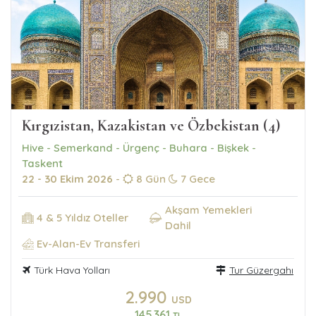
Kırgızistan, Kazakistan ve Özbekistan (4)
Hive - Semerkand - Ürgenç - Buhara - Bişkek -
Taskent
22 - 30 Ekim 2026
-
8 Gün
7 Gece
Akşam Yemekleri
4 & 5 Yıldız Oteller
Dahil
Ev-Alan-Ev Transferi
Türk Hava Yolları
Tur Güzergahı
2.990
USD
145.361
TL