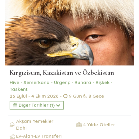
Kırgızistan, Kazakistan ve Özbekistan
Hive - Semerkand - Ürgenç - Buhara - Bişkek -
Taskent
26 Eylül - 4 Ekim 2026
-
9 Gün
8 Gece
Diğer Tarihler (1)
Akşam Yemekleri
4 Yıldız Oteller
Dahil
Ev-Alan-Ev Transferi