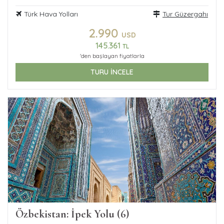
Türk Hava Yolları
Tur Güzergahı
2.990
USD
145.361
TL
'den başlayan fiyatlarla
TURU İNCELE
Özbekistan: İpek Yolu (6)