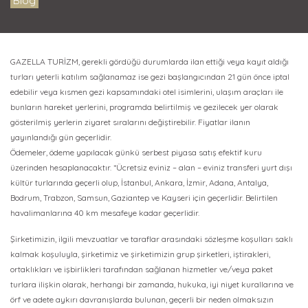
Blog
GAZELLA TURİZM, gerekli gördüğü durumlarda ilan ettiği veya kayıt aldığı
turları yeterli katılım sağlanamaz ise gezi başlangıcından 21 gün önce iptal
edebilir veya kısmen gezi kapsamındaki otel isimlerini, ulaşım araçları ile
bunların hareket yerlerini, programda belirtilmiş ve gezilecek yer olarak
gösterilmiş yerlerin ziyaret sıralarını değiştirebilir. Fiyatlar ilanın
yayınlandığı gün geçerlidir.
Ödemeler, ödeme yapılacak günkü serbest piyasa satış efektif kuru
üzerinden hesaplanacaktır. *Ücretsiz eviniz – alan – eviniz transferi yurt dışı
kültür turlarında geçerli olup, İstanbul, Ankara, İzmir, Adana, Antalya,
Bodrum, Trabzon, Samsun, Gaziantep ve Kayseri için geçerlidir. Belirtilen
havalimanlarına 40 km mesafeye kadar geçerlidir.
Şirketimizin, ilgili mevzuatlar ve taraflar arasındaki sözleşme koşulları saklı
kalmak koşuluyla, şirketimiz ve şirketimizin grup şirketleri, iştirakleri,
ortaklıkları ve işbirlikleri tarafından sağlanan hizmetler ve/veya paket
turlara ilişkin olarak, herhangi bir zamanda, hukuka, iyi niyet kurallarına ve
örf ve adete aykırı davranışlarda bulunan, geçerli bir neden olmaksızın