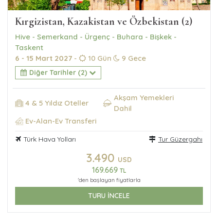
Kırgizistan, Kazakistan ve Özbekistan (2)
Hive - Semerkand - Ürgenç - Buhara - Bişkek -
Taskent
6 - 15 Mart 2027
-
10 Gün
9 Gece
Diğer Tarihler (2)
Akşam Yemekleri
4 & 5 Yıldız Oteller
Dahil
Ev-Alan-Ev Transferi
Türk Hava Yolları
Tur Güzergahı
3.490
USD
169.669
TL
'den başlayan fiyatlarla
TURU İNCELE