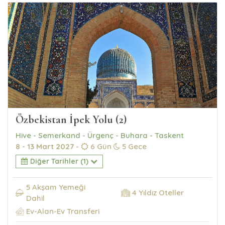
Özbekistan İpek Yolu (2)
Hive - Semerkand - Ürgenç - Buhara - Taskent
8 - 13 Mart 2027
-
6 Gün
5 Gece
Diğer Tarihler (1)
5 Akşam Yemeği
4 Yıldız Oteller
Dahil
Ev-Alan-Ev Transferi