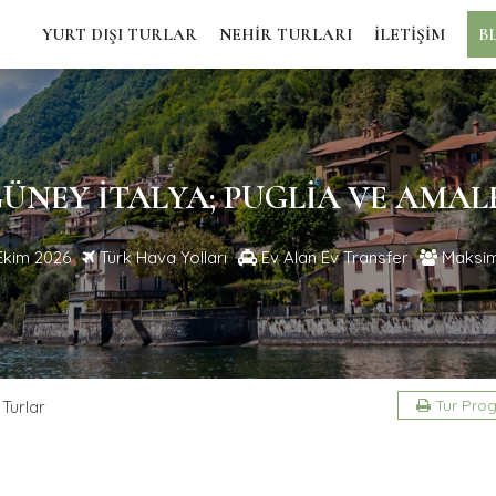
YURT DIŞI TURLAR
NEHİR TURLARI
İLETİŞİM
B
ÜNEY İTALYA; PUGLIA VE AMAL
Ekim 2026
Türk Hava Yolları
Ev Alan Ev Transfer
Maksim
Tur Prog
 Turlar