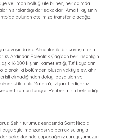
ye ve limon bolluğu ile bilinen, her adımda
rın sıralandığı dar sokakları, Amalfi kıyısının
ento’da bulunan otelimize transfer olacağız.
ya savaşında ise Almanlar ile bir savaşa tarih
oruz. Ardından Paleolitik Çağ’dan beri insanlığın
şık 16.000 kişinin ikamet ettiği, Tüf kayaların
 olarak iki bölümden oluşan vaktiyle ev, ahır
lverişli olmadığından dolayı boşaltılan ve
imarisi ile ünlü Matera’yı ziyaret ediyoruz.
serbest zaman tanıyor. Rehberimizin belirlediği
oruz. Şehir turumuz esnasında Saint Nicola
mi büyüleyici manzarası ve berrak sularıyla
 dar sokaklarında yapacağımız yürüyüşümüzün