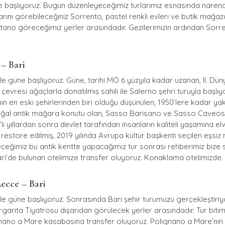
e başlıyoruz. Bugün düzenleyeceğimiz turlarımız esnasında narenci
nı görebileceğiniz Sorrento, pastel renkli evleri ve butik mağazala
itano göreceğimiz yerler arasındadır. Gezilerimizin ardından Sorr
– Bari
le güne başlıyoruz. Güne, tarihi MÖ 6 yüzyıla kadar uzanan, II. Dün
çevresi ağaçlarla donatılmış sahili ile Salerno şehri turuyla başlıy
n en eski şehirlerinden biri olduğu düşünülen, 1950’lere kadar yakla
 doğal antik mağara konutu olan, Sasso Barisano ve Sasso Caveoso
0’li yıllardan sonra devlet tarafından insanların kaliteli yaşamına e
restore edilmiş, 2019 yılında Avrupa kültür başkenti seçilen eşsiz m
eceğimiz bu antik kentte yapacağımız tur sonrası rehberimiz bize 
i’de bulunan otelimize transfer oluyoruz. Konaklama otelimizde.
ecce – Bari
le güne başlıyoruz. Sonrasında Bari şehir turumuzu gerçekleştiriy
rgarita Tiyatrosu dışarıdan görülecek yerler arasındadır. Tur biti
ano a Mare kasabasına transfer oluyoruz. Polignano a Mare’nin