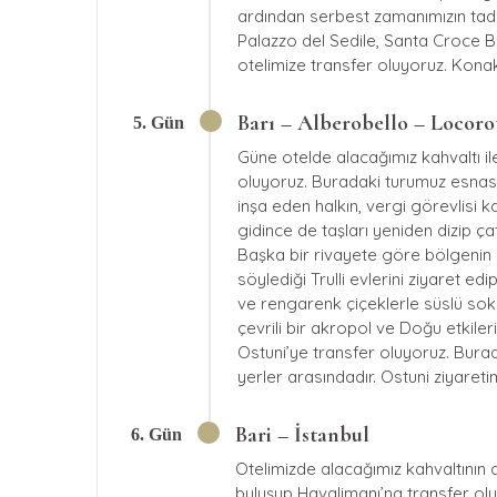
ardından serbest zamanımızın tad
Palazzo del Sedile, Santa Croce B
otelimize transfer oluyoruz. Kona
Barı – Alberobello – Locoro
5. Gün
Güne otelde alacağımız kahvaltı il
oluyoruz. Buradaki turumuz esnasınd
inşa eden halkın, vergi görevlisi
gidince de taşları yeniden dizip çat
Başka bir rivayete göre bölgenin o
söylediği Trulli evlerini ziyaret e
ve rengarenk çiçeklerle süslü sok
çevrili bir akropol ve Doğu etkiler
Ostuni’ye transfer oluyoruz. Bura
yerler arasındadır. Ostuni ziyare
Bari – İstanbul
6. Gün
Otelimizde alacağımız kahvaltının 
buluşup Havalimanı’na transfer oluy