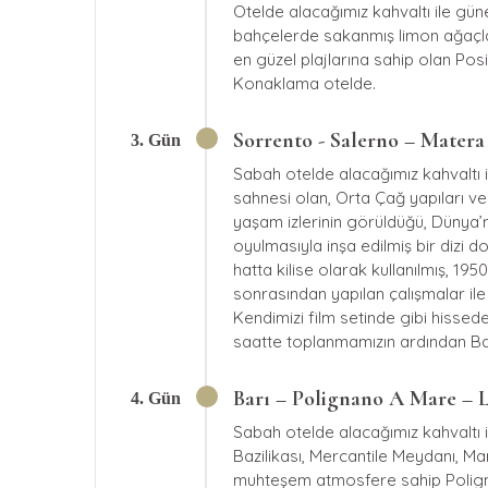
Otelde alacağımız kahvaltı ile gün
bahçelerde sakanmış limon ağaçları
en güzel plajlarına sahip olan Pos
Konaklama otelde.
Sorrento - Salerno – Matera 
3. Gün
Sabah otelde alacağımız kahvaltı i
sahnesi olan, Orta Çağ yapıları ve 
yaşam izlerinin görüldüğü, Dünya’nı
oyulmasıyla inşa edilmiş bir dizi
hatta kilise olarak kullanılmış, 195
sonrasından yapılan çalışmalar ile 
Kendimizi film setinde gibi hissed
saatte toplanmamızın ardından Bar
Barı – Polignano A Mare – L
4. Gün
Sabah otelde alacağımız kahvaltı i
Bazilikası, Mercantile Meydanı, Ma
muhteşem atmosfere sahip Polign