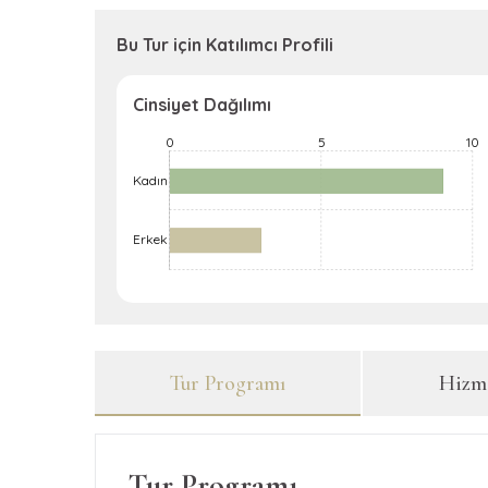
Bu Tur için Katılımcı Profili
Cinsiyet Dağılımı
0
5
10
-10
-5
15
L
Kadın
Kadın
Erkek
Tur Programı
Hizme
Tur Programı