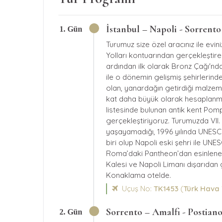
İstanbul – Napoli - Sorrento
1. Gün
Turumuz size özel aracınız ile evin
Yolları kontuarından gerçekleştirec
ardından ilk olarak Bronz Çağı'nda 
ile o dönemin gelişmiş şehirlerin
olan, yanardağın getirdiği malzem
kat daha büyük olarak hesaplanmış
listesinde bulunan antik kent Pomp
gerçekleştiriyoruz. Turumuzda VII. 
yaşayamadığı, 1996 yılında UNESCO 
biri olup Napoli eski şehri ile UN
Roma’daki Pantheon’dan esinlenere
Kalesi ve Napoli Limanı dışarıdan
Konaklama otelde.
Uçuş No:
TK1453
(
Türk Hava 
Sorrento – Amalfi - Postian
2. Gün