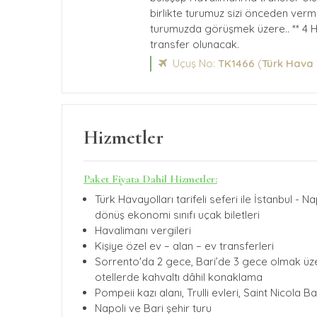
birlikte turumuz sizi önceden verm
turumuzda görüşmek üzere.. ** 4 
transfer olunacak.
Uçuş No:
TK1466
(
Türk Hava 
Hizmetler
Paket Fiyata Dahil Hizmetler:
Türk Havayolları tarifeli seferi ile İstanbul - Na
dönüş ekonomi sınıfı uçak biletleri
Havalimanı vergileri
Kişiye özel ev – alan – ev transferleri
Sorrento'da 2 gece, Bari’de 3 gece olmak ü
otellerde kahvaltı dâhil konaklama
Pompeii kazı alanı, Trulli evleri, Saint Nicola Baz
Napoli ve Bari şehir turu