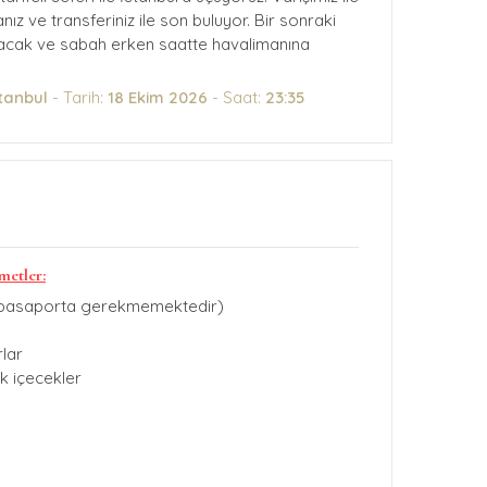
 ve transferiniz ile son buluyor. Bir sonraki
nacak ve sabah erken saatte havalimanına
tanbul
- Tarih:
18 Ekim 2026
- Saat:
23:35
metler:
l pasaporta gerekmemektedir)
lar
k içecekler