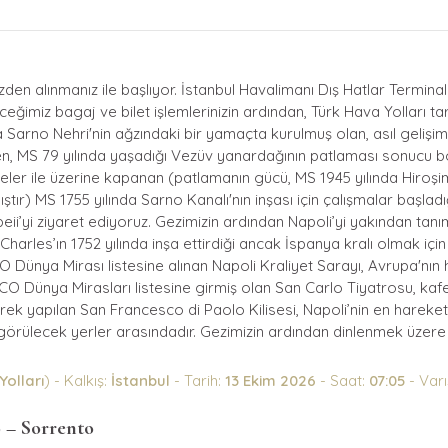
izden alınmanız ile başlıyor. İstanbul Havalimanı Dış Hatlar Termin
eğimiz bagaj ve bilet işlemlerinizin ardından, Türk Hava Yolları tari
Sarno Nehri'nin ağzındaki bir yamaçta kurulmuş olan, asıl gelişimin
den, MS 79 yılında yaşadığı Vezüv yanardağının patlaması sonucu
eler ile üzerine kapanan (patlamanın gücü, MS 1945 yılında Hiroş
tır) MS 1755 yılında Sarno Kanalı'nın inşası için çalışmalar başl
eii’yi ziyaret ediyoruz. Gezimizin ardından Napoli’yi yakından ta
Charles’ın 1752 yılında inşa ettirdiği ancak İspanya kralı olmak iç
Dünya Mirası listesine alınan Napoli Kraliyet Sarayı, Avrupa'nın ha
ESCO Dünya Mirasları listesine girmiş olan San Carlo Tiyatrosu, ka
k yapılan San Francesco di Paolo Kilisesi, Napoli’nin en hareket
 görülecek yerler arasındadır. Gezimizin ardından dinlenmek üzere
Yolları
) - Kalkış:
İstanbul
- Tarih:
13 Ekim 2026
- Saat:
07:05
- Varı
o – Sorrento