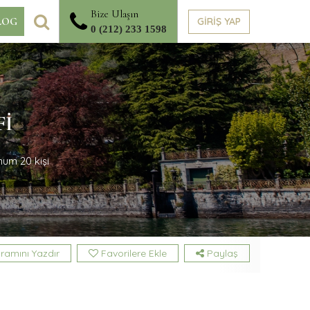
Bize Ulaşın
ARA
GİRİŞ YAP
LOG
0 (212) 233 1598
FI
um 20 kişi
ramını Yazdır
Favorilere Ekle
Paylaş