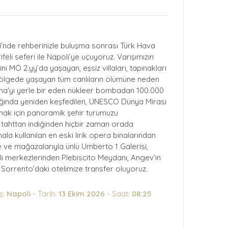
ali’nde rehberinizle buluşma sonrası Türk Hava
feli seferi ile Napoli’ye uçuyoruz. Varışımızın
i MÖ 2.yy’da yaşayan, eşsiz villaları, tapınakları
 bölgede yaşayan tüm canlıların ölümüne neden
ima'yı yerle bir eden nükleer bombadan 100.000
adığında yeniden keşfedilen, UNESCO Dünya Mirası
nımak için panoramik şehir turumuzu
in tahttan indiğinden hiçbir zaman orada
la kullanılan en eski lirik opera binalarından
fe ve mağazalarıyla ünlü Umberto 1 Galerisi,
li merkezlerinden Plebiscito Meydanı, Angev’in
 Sorrento’daki otelimize transfer oluyoruz.
ş:
Napoli
- Tarih:
13 Ekim 2026
- Saat:
08:25