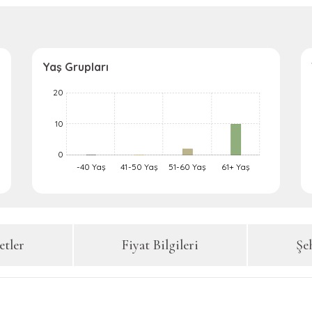
Yaş Grupları
-20
-10
30
-5
20
10
20
0
-40 Yaş
41-50 Yaş
51-60 Yaş
61+ Yaş
L
tler
Fiyat Bilgileri
Şe