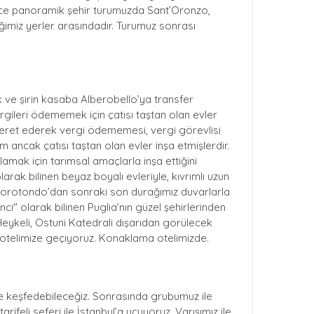
cce panoramik şehir turumuzda Sant’Oronzo,
ğimiz yerler arasındadır. Turumuz sonrası
k ve şirin kasaba Alberobello’ya transfer
ergileri ödememek için çatısı taştan olan evler
azeret ederek vergi ödememesi, vergi görevlisi
am ancak çatısı taştan olan evler inşa etmişlerdir.
mak için tarımsal amaçlarla inşa ettiğini
arak bilinen beyaz boyalı evleriyle, kıvrımlı uzun
ocorotondo’dan sonraki son durağımız duvarlarla
nci" olarak bilinen Puglia’nın güzel şehirlerinden
eykeli, Ostuni Katedrali dışarıdan görülecek
 otelimize geçiyoruz. Konaklama otelimizde.
ce keşfedebileceğiz. Sonrasında grubumuz ile
ifeli seferi ile İstanbul’a uçuyoruz. Varışımız ile