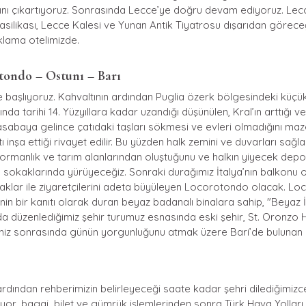
ını çıkartıyoruz. Sonrasında Lecce’ye doğru devam ediyoruz. Le
asilikası, Lecce Kalesi ve Yunan Antik Tiyatrosu dışarıdan görece
klama otelimizde.
tondo – Ostunı – Barı
e başlıyoruz. Kahvaltının ardından Puglia özerk bölgesindeki küçü
a tarihi 14. Yüzyıllara kadar uzandığı düşünülen, Kral’ın arttığı v
 kasabaya gelince çatıdaki taşları sökmesi ve evleri olmadığını m
ı inşa ettiği rivayet edilir. Bu yüzden halk zemini ve duvarları sağl
rmanlık ve tarım alanlarından oluştuğunu ve halkın yiyecek depola
dip sokaklarında yürüyeceğiz. Sonraki durağımız İtalya’nın balkonu ol
aklar ile ziyaretçilerini adeta büyüleyen Locorotondo olacak. L
inin bir kanıtı olarak duran beyaz badanalı binalara sahip, "Beyaz İ
da düzenlediğimiz şehir turumuz esnasında eski şehir, St. Oronzo H
timiz sonrasında günün yorgunluğunu atmak üzere Bari’de bulunan
ardından rehberimizin belirleyeceği saate kadar şehri dilediğimiz
or, bagaj, bilet ve gümrük işlemlerinden sonra Türk Hava Yolları tar