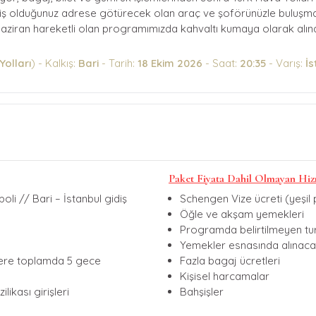
iş olduğunuz adrese götürecek olan araç ve şoförünüzle buluşmanız
Haziran hareketli olan programımızda kahvaltı kumaya olarak alı
Yolları
) - Kalkış:
Bari
- Tarih:
18 Ekim 2026
- Saat:
20:35
- Varış:
İs
Paket Fiyata Dahil Olmayan Hiz
poli // Bari – İstanbul gidiş
Schengen Vize ücreti (yeşi
Öğle ve akşam yemekleri
Programda belirtilmeyen tur
Yemekler esnasında alınaca
zere toplamda 5 gece
Fazla bagaj ücretleri
Kişisel harcamalar
ilikası girişleri
Bahşişler