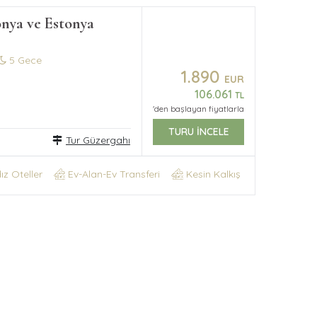
onya ve Estonya
5 Gece
1.890
EUR
106.061
TL
'den başlayan fiyatlarla
TURU İNCELE
Tur Güzergahı
dız Oteller
Ev-Alan-Ev Transferi
Kesin Kalkış