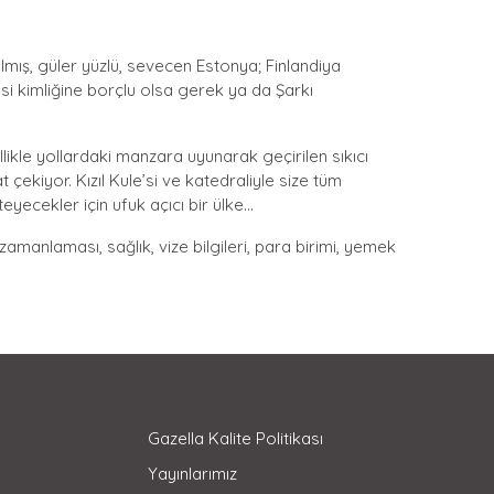
lmış, güler yüzlü, sevecen Estonya; Finlandiya
tesi kimliğine borçlu olsa gerek ya da Şarkı
likle yollardaki manzara uyunarak geçirilen sıkıcı
kat çekiyor. Kızıl Kule’si ve katedraliyle size tüm
yecekler için ufuk açıcı bir ülke...
zamanlaması, sağlık, vize bilgileri, para birimi, yemek
Gazella Kalite Politikası
Yayınlarımız