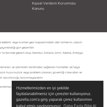
Kişisel Verilerin Korunması
Kanunu
l edebilir veya kısmen gezi kapsamındaki otel isimlerini, ulaşım
 yayınlandığı gün geçerlidir.
 turlarında geçerli olup, İstanbul, Ankara, İzmir, Adana, Antalya,
rtaklıkları ve işbirlikleri tarafından sağlanan hizmetler ve/veya
ksızın huzursuzluk veya problem çıkaran, güvenliği riske atan ve
bir sorumluluğu bulunmayacaktır.
lanılamaz.
Hizmetlerimizden en iyi şekilde
faydalanabilmeniz için çerezler kullanıyoruz.
gazella.com'a giriş yaparak çerez kullanımını
kabul etmiş sayılıyorsunuz.
Daha Fazla Bilgi Al