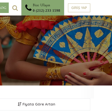
Bize Ulaşın
ARA
GİRİŞ YAP
LOG
0 (212) 233 1598
Fiyata Göre Artan