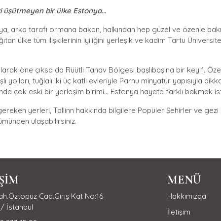
izi üşütmeyen bir ülke Estonya...
erya, arka tarafı ormana bakan, halkından hep güzel ve özenle bakı
an ülke tüm ilişkilerinin iyiliğini yerleşik ve kadim Tartu Üniversi
larak öne çıksa da Rüütli Tanav Bölgesi başlıbaşına bir keyif. Özel
şlı yolları, tuğlalı iki üç katlı evleriyle Parnu minyatür yapısıyla dik
ında çok eski bir yerleşim birimi... Estonya hayata farklı bakmak iste
gereken yerleri, Tallinn hakkında bilgilere Popüler Şehirler ve gezi 
münden ulaşabilirsiniz.
İŞİM
MENÜ
h.Öztopuz Cad.Giriş Kat No:16
Hakkımızda
/ İstanbul
İletişim