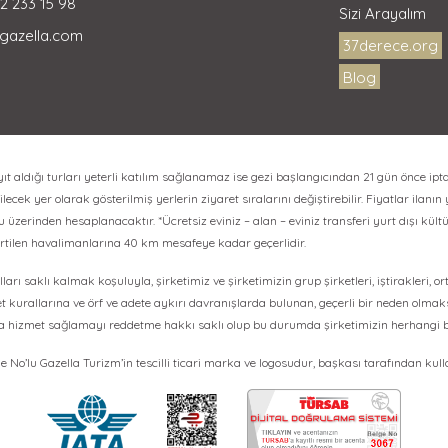
2 233 15 98
Sizi Arayalım
gazella.com
37derece.org
Blog
aldığı turları yeterli katılım sağlanamaz ise gezi başlangıcından 21 gün önce ipta
lecek yer olarak gösterilmiş yerlerin ziyaret sıralarını değiştirebilir. Fiyatlar ilanın
erinden hesaplanacaktır. *Ücretsiz eviniz – alan – eviniz transferi yurt dışı kültür
irtilen havalimanlarına 40 km mesafeye kadar geçerlidir.
ları saklı kalmak koşuluyla, şirketimiz ve şirketimizin grup şirketleri, iştirakleri, o
et kurallarına ve örf ve adete aykırı davranışlarda bulunan, geçerli bir neden olma
ya hizmet sağlamayı reddetme hakkı saklı olup bu durumda şirketimizin herhangi 
No’lu Gazella Turizm’in tescilli ticari marka ve logosudur, başkası tarafından kul