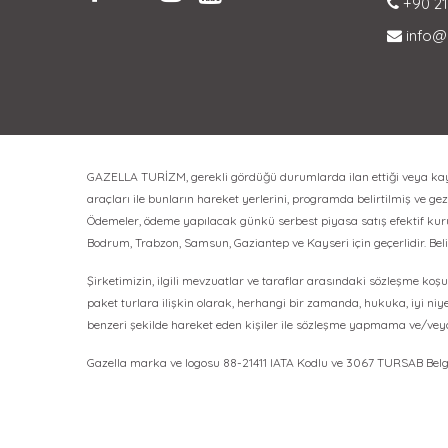
+90 21
info@
GAZELLA TURİZM, gerekli gördüğü durumlarda ilan ettiği veya kayıt 
araçları ile bunların hareket yerlerini, programda belirtilmiş ve gezi
Ödemeler, ödeme yapılacak günkü serbest piyasa satış efektif kuru üz
Bodrum, Trabzon, Samsun, Gaziantep ve Kayseri için geçerlidir. Bel
Şirketimizin, ilgili mevzuatlar ve taraflar arasındaki sözleşme koşul
paket turlara ilişkin olarak, herhangi bir zamanda, hukuka, iyi niy
benzeri şekilde hareket eden kişiler ile sözleşme yapmama ve/ve
Gazella marka ve logosu 88-21411 IATA Kodlu ve 3067 TURSAB Belge 