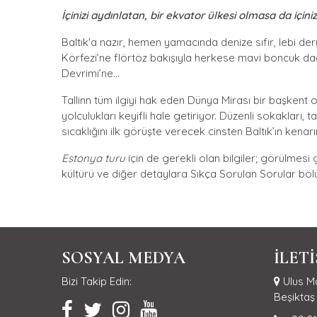
İçinizi aydınlatan, bir ekvator ülkesi olmasa da için
Baltık'a nazır, hemen yamacında denize sıfır, lebi d
Körfezi’ne flörtöz bakışıyla herkese mavi boncuk dağıt
Devrimi’ne...
Tallinn tüm ilgiyi hak eden Dünya Mirası bir başkent o
yolculukları keyifli hale getiriyor. Düzenli sokakları, ta
sıcaklığını ilk görüşte verecek cinsten Baltık’ın kenar
Estonya turu
için de gerekli olan bilgiler; görülmesi 
kültürü ve diğer detaylara Sıkça Sorulan Sorular bölü
SOSYAL MEDYA
İLET
Bizi Takip Edin:
Ulus Ma
Beşiktaş 