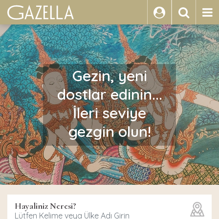
ARA
Gezin, yeni
dostlar edinin...
İleri seviye
gezgin olun!
Hayaliniz Neresi?