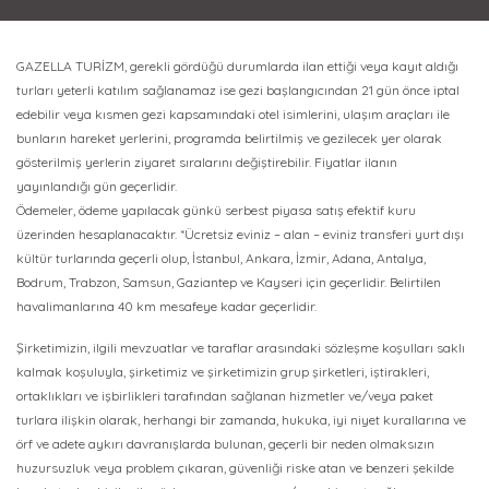
GAZELLA TURİZM, gerekli gördüğü durumlarda ilan ettiği veya kayıt aldığı
turları yeterli katılım sağlanamaz ise gezi başlangıcından 21 gün önce iptal
edebilir veya kısmen gezi kapsamındaki otel isimlerini, ulaşım araçları ile
bunların hareket yerlerini, programda belirtilmiş ve gezilecek yer olarak
gösterilmiş yerlerin ziyaret sıralarını değiştirebilir. Fiyatlar ilanın
yayınlandığı gün geçerlidir.
Ödemeler, ödeme yapılacak günkü serbest piyasa satış efektif kuru
üzerinden hesaplanacaktır. *Ücretsiz eviniz – alan – eviniz transferi yurt dışı
kültür turlarında geçerli olup, İstanbul, Ankara, İzmir, Adana, Antalya,
Bodrum, Trabzon, Samsun, Gaziantep ve Kayseri için geçerlidir. Belirtilen
havalimanlarına 40 km mesafeye kadar geçerlidir.
Şirketimizin, ilgili mevzuatlar ve taraflar arasındaki sözleşme koşulları saklı
kalmak koşuluyla, şirketimiz ve şirketimizin grup şirketleri, iştirakleri,
ortaklıkları ve işbirlikleri tarafından sağlanan hizmetler ve/veya paket
turlara ilişkin olarak, herhangi bir zamanda, hukuka, iyi niyet kurallarına ve
örf ve adete aykırı davranışlarda bulunan, geçerli bir neden olmaksızın
huzursuzluk veya problem çıkaran, güvenliği riske atan ve benzeri şekilde