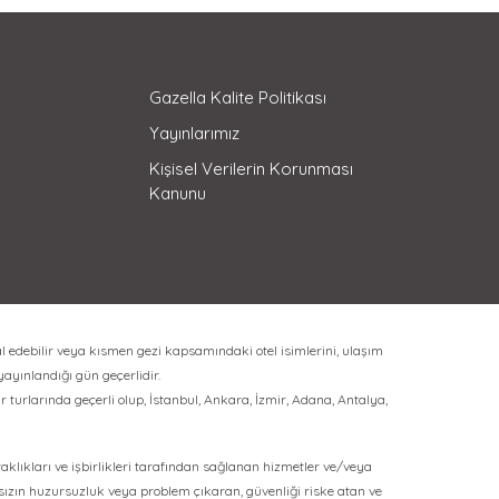
Gazella Kalite Politikası
Yayınlarımız
Kişisel Verilerin Korunması
Kanunu
l edebilir veya kısmen gezi kapsamındaki otel isimlerini, ulaşım
 yayınlandığı gün geçerlidir.
 turlarında geçerli olup, İstanbul, Ankara, İzmir, Adana, Antalya,
rtaklıkları ve işbirlikleri tarafından sağlanan hizmetler ve/veya
ksızın huzursuzluk veya problem çıkaran, güvenliği riske atan ve