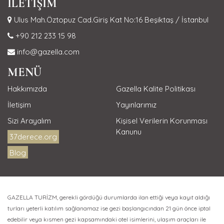
İLETİŞİM
Ulus Mah.Öztopuz Cad.Giriş Kat No:16 Beşiktaş / İstanbul
+90 212 233 15 98
info@gazella.com
MENÜ
Hakkımızda
Gazella Kalite Politikası
İletişim
Yayınlarımız
Sizi Arayalım
Kişisel Verilerin Korunması
Kanunu
37derece.org
Blog
GAZELLA TURİZM, gerekli gördüğü durumlarda ilan ettiği veya kayıt aldığı
turları yeterli katılım sağlanamaz ise gezi başlangıcından 21 gün önce iptal
edebilir veya kısmen gezi kapsamındaki otel isimlerini, ulaşım araçları ile