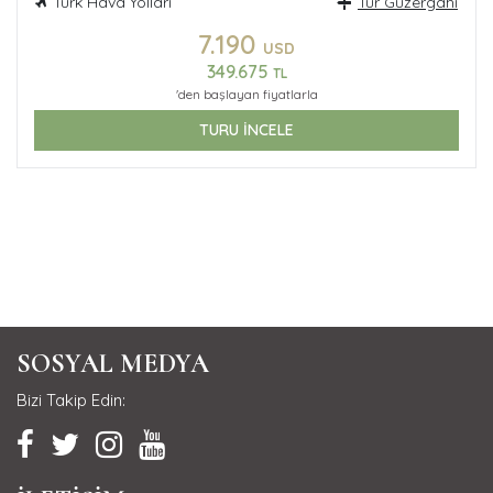
Türk Hava Yolları
Tur Güzergahı
7.190
USD
349.675
TL
'den başlayan fiyatlarla
TURU İNCELE
SOSYAL MEDYA
Bizi Takip Edin: