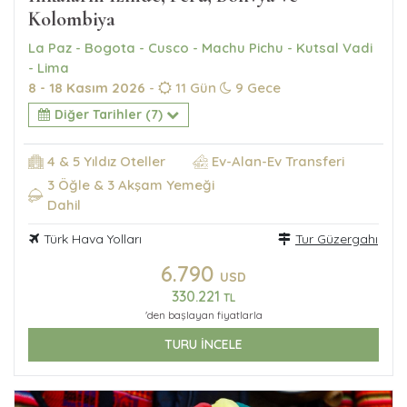
Kolombiya
La Paz - Bogota - Cusco - Machu Pichu - Kutsal Vadi
- Lima
8 - 18 Kasım 2026
-
11 Gün
9 Gece
Diğer Tarihler (7)
4 & 5 Yıldız Oteller
Ev-Alan-Ev Transferi
3 Öğle & 3 Akşam Yemeği
Dahil
Türk Hava Yolları
Tur Güzergahı
6.790
USD
330.221
TL
'den başlayan fiyatlarla
TURU İNCELE