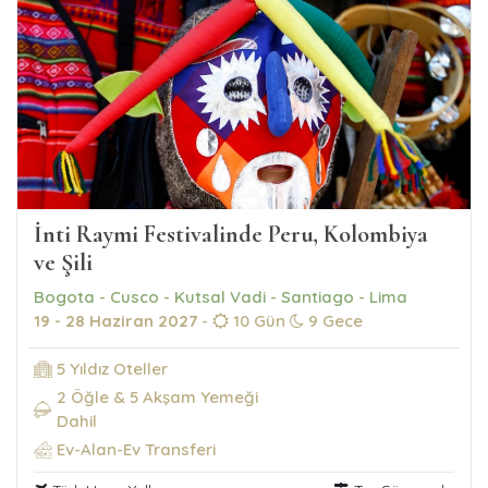
İnti Raymi Festivalinde Peru, Kolombiya
ve Şili
Bogota - Cusco - Kutsal Vadi - Santiago - Lima
19 - 28 Haziran 2027
-
10 Gün
9 Gece
5 Yıldız Oteller
2 Öğle & 5 Akşam Yemeği
Dahil
Ev-Alan-Ev Transferi