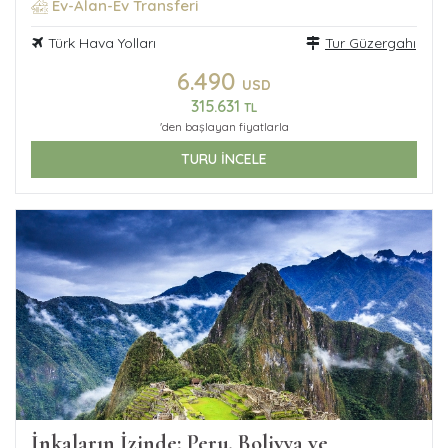
Ev-Alan-Ev Transferi
Türk Hava Yolları
Tur Güzergahı
6.490
USD
315.631
TL
'den başlayan fiyatlarla
TURU İNCELE
İnkaların İzinde; Peru, Bolivya ve