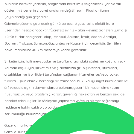
bunların hareket yerlerini, programda belirtilmiş ve gezilecek yer olarak
gösterilmiş yerlerin ziyaret sıralarını değiştirebilir. Fiyatlar ilanın
yayınlandığı gün geçerlidir.
Ödemeler, ödeme yapılacak günkü serbest piyasa satış efektif kuru
üzerinden hesaplanacaktır. *Ücretsiz eviniz – alan – eviniz transferi yurt dışı
kültür turlarında geçerli olup, İstanbul, Ankara, İzmir, Adana, Antalya,
Bodrum, Trabzon, Samsun, Gaziantep ve Kayseri için geçerlidir. Belirtilen
havalimanlarına 40 km mesafeye kadar geçerlidir.
Şirketimizin, ilgili mevzuatlar ve taraflar arasındaki sözleşme koşulları saklı
kalmak koşuluyla, şirketimiz ve şirketimizin grup şirketleri, iştirakleri,
ortaklıkları ve işbirlikleri tarafından sağlanan hizmetler ve/veya paket
turlara ilişkin olarak, herhangi bir zamanda, hukuka, iyi niyet kurallarına ve
örf ve adete aykırı davranışlarda bulunan, geçerli bir neden olmaksızın
huzursuzluk veya problem çıkaran, güvenliği riske atan ve benzeri şekilde
hareket eden kişiler ile sözleşme yapmama ve/veya hizmet sağlamayı
reddetme hakkı saklı olup bu durumda şirketimizin herhangi bir
sorumluluğu bulunmayacaktır.
Gazella marka ve logosu 88-21411 IATA Kodlu ve 3067 TURSAB Belge No’lu
Gazella Turizm’in tescilli ticari marka ve logosudur, başkası tarafından