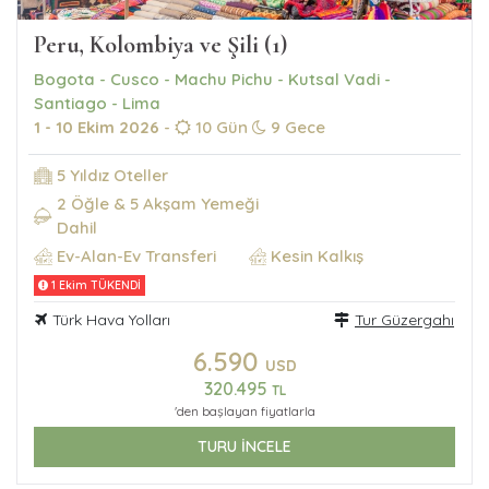
Peru, Kolombiya ve Şili (1)
Bogota - Cusco - Machu Pichu - Kutsal Vadi -
Santiago - Lima
1 - 10 Ekim 2026
-
10 Gün
9 Gece
5 Yıldız Oteller
2 Öğle & 5 Akşam Yemeği
Dahil
Ev-Alan-Ev Transferi
Kesin Kalkış
1 Ekim TÜKENDİ
Türk Hava Yolları
Tur Güzergahı
6.590
USD
320.495
TL
'den başlayan fiyatlarla
TURU İNCELE