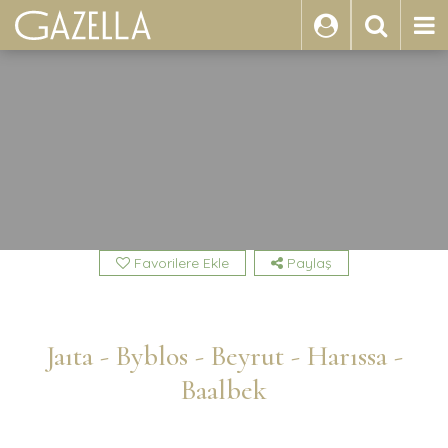
ARA
Favorilere Ekle
Paylaş
Jaıta - Byblos - Beyrut - Harıssa -
Baalbek