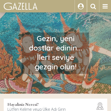
ARA
Gezin, yeni
dostlar edinin...
İleri seviye
gezgin olun!
Hayaliniz Neresi?