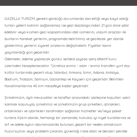
GAZELLA TURİZM, gerekli gördüğü durumlarda ilan ettiği veya kayıt aldığı
turları yeterli katılım sağlanamaz ise gezi başlangıcından 21 gün önce iptal
edebilir veya kısmen gezi kapsamındaki otel isimlerini, ulaşım araçları ile
bunların hareket yerlerini, programda belirtilmiş ve gezilecek yer olarak
gösterilmiş yerlerin ziyaret sıralarını değiştirebilir. Fiyatlar ilanın
yayınlandığı gün geçerlidir.
Ödemeler, ödeme yapılacak günkü serbest piyasa satış efektif kuru
üzerinden hesaplanacaktır. *Ücretsiz eviniz – alan – eviniz transferi yurt dışı
kültür turlarında geçerli olup, İstanbul, Ankara, İzmir, Adana, Antalya,
Bodrum, Trabzon, Samsun, Gaziantep ve Kayseri için geçerlidir. Belirtilen
havalimanlarına 40 km mesafeye kadar geçerlidir.
Şirketimizin, ilgili mevzuatlar ve taraflar arasındaki sözleşme koşulları saklı
kalmak koşuluyla, şirketimiz ve şirketimizin grup şirketleri, iştirakleri,
ortaklıkları ve işbirlikleri tarafından sağlanan hizmetler ve/veya paket
turlara ilişkin olarak, herhangi bir zamanda, hukuka, iyi niyet kurallarına ve
örf ve adete aykırı davranışlarda bulunan, geçerli bir neden olmaksızın
huzursuzluk veya problem çıkaran, güvenliği riske atan ve benzeri şekilde