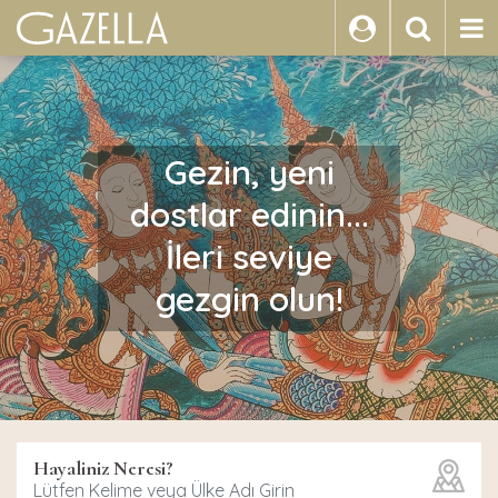
ARA
Gezin, yeni
dostlar edinin...
İleri seviye
gezgin olun!
Hayaliniz Neresi?