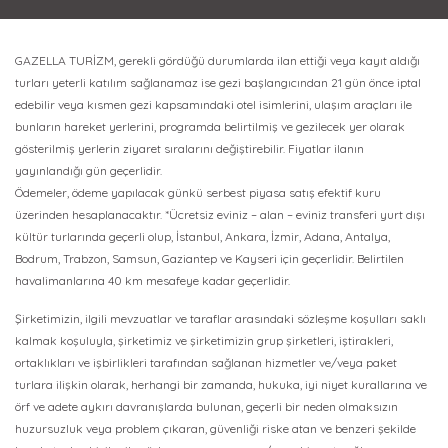
GAZELLA TURİZM, gerekli gördüğü durumlarda ilan ettiği veya kayıt aldığı
turları yeterli katılım sağlanamaz ise gezi başlangıcından 21 gün önce iptal
edebilir veya kısmen gezi kapsamındaki otel isimlerini, ulaşım araçları ile
bunların hareket yerlerini, programda belirtilmiş ve gezilecek yer olarak
gösterilmiş yerlerin ziyaret sıralarını değiştirebilir. Fiyatlar ilanın
yayınlandığı gün geçerlidir.
Ödemeler, ödeme yapılacak günkü serbest piyasa satış efektif kuru
üzerinden hesaplanacaktır. *Ücretsiz eviniz – alan – eviniz transferi yurt dışı
kültür turlarında geçerli olup, İstanbul, Ankara, İzmir, Adana, Antalya,
Bodrum, Trabzon, Samsun, Gaziantep ve Kayseri için geçerlidir. Belirtilen
havalimanlarına 40 km mesafeye kadar geçerlidir.
Şirketimizin, ilgili mevzuatlar ve taraflar arasındaki sözleşme koşulları saklı
kalmak koşuluyla, şirketimiz ve şirketimizin grup şirketleri, iştirakleri,
ortaklıkları ve işbirlikleri tarafından sağlanan hizmetler ve/veya paket
turlara ilişkin olarak, herhangi bir zamanda, hukuka, iyi niyet kurallarına ve
örf ve adete aykırı davranışlarda bulunan, geçerli bir neden olmaksızın
huzursuzluk veya problem çıkaran, güvenliği riske atan ve benzeri şekilde