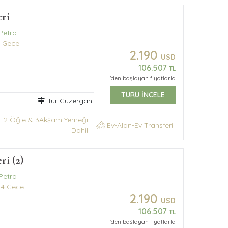
eri
Petra
 Gece
2.190
USD
106.507
TL
'den başlayan fiyatlarla
TURU İNCELE
Tur Güzergahı
2 Öğle & 3Akşam Yemeği
Ev-Alan-Ev Transferi
Dahil
ri (2)
Petra
4 Gece
2.190
USD
106.507
TL
'den başlayan fiyatlarla