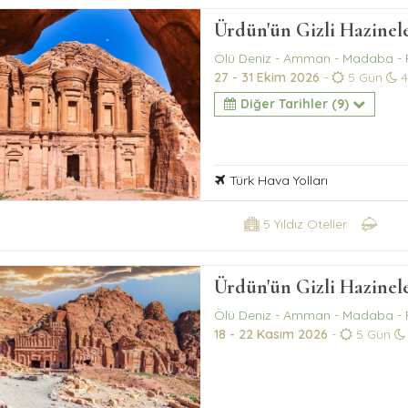
Ürdün'ün Gizli Hazinel
Ölü Deniz - Amman - Madaba - 
27 - 31 Ekim 2026
-
5 Gün
4
Diğer Tarihler (9)
Türk Hava Yolları
5 Yıldız Oteller
Ürdün'ün Gizli Hazinele
Ölü Deniz - Amman - Madaba - 
18 - 22 Kasım 2026
-
5 Gün