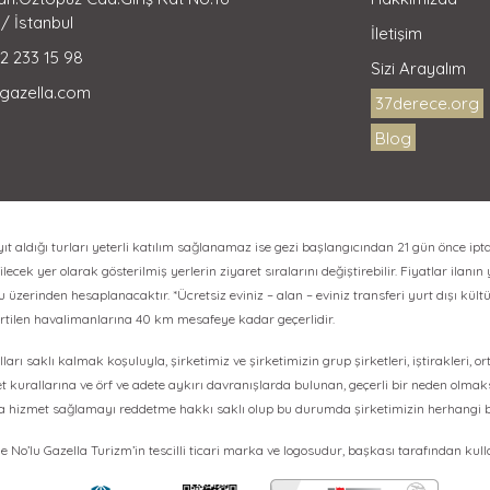
/ İstanbul
İletişim
2 233 15 98
Sizi Arayalım
gazella.com
37derece.org
Blog
aldığı turları yeterli katılım sağlanamaz ise gezi başlangıcından 21 gün önce ipta
lecek yer olarak gösterilmiş yerlerin ziyaret sıralarını değiştirebilir. Fiyatlar ilanın
erinden hesaplanacaktır. *Ücretsiz eviniz – alan – eviniz transferi yurt dışı kültür
irtilen havalimanlarına 40 km mesafeye kadar geçerlidir.
ları saklı kalmak koşuluyla, şirketimiz ve şirketimizin grup şirketleri, iştirakleri, o
et kurallarına ve örf ve adete aykırı davranışlarda bulunan, geçerli bir neden olma
ya hizmet sağlamayı reddetme hakkı saklı olup bu durumda şirketimizin herhangi 
No’lu Gazella Turizm’in tescilli ticari marka ve logosudur, başkası tarafından kul