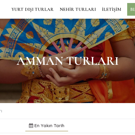
YURT DIŞI TURLAR
NEHİR TURLARI
İLETİŞİM
B
AMMAN TURLARI
ı
En Yakın Tarih