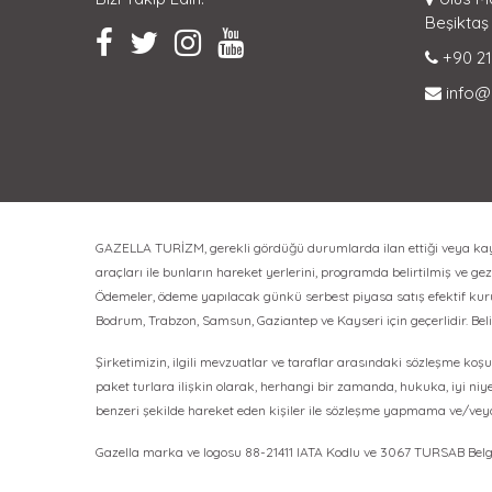
Beşiktaş 
+90 21
info@
GAZELLA TURİZM, gerekli gördüğü durumlarda ilan ettiği veya kayıt 
araçları ile bunların hareket yerlerini, programda belirtilmiş ve gezi
Ödemeler, ödeme yapılacak günkü serbest piyasa satış efektif kuru üz
Bodrum, Trabzon, Samsun, Gaziantep ve Kayseri için geçerlidir. Bel
Şirketimizin, ilgili mevzuatlar ve taraflar arasındaki sözleşme koşul
paket turlara ilişkin olarak, herhangi bir zamanda, hukuka, iyi niy
benzeri şekilde hareket eden kişiler ile sözleşme yapmama ve/ve
Gazella marka ve logosu 88-21411 IATA Kodlu ve 3067 TURSAB Belge 