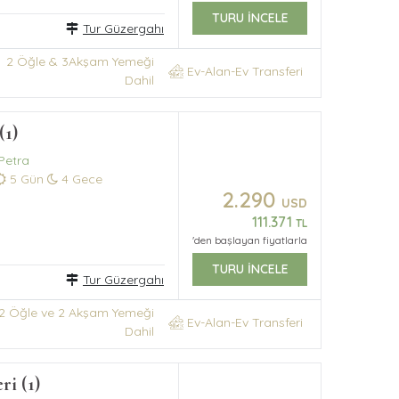
TURU İNCELE
Tur Güzergahı
2 Öğle & 3Akşam Yemeği
Ev-Alan-Ev Transferi
Dahil
(1)
Petra
5 Gün
4 Gece
2.290
USD
111.371
TL
'den başlayan fiyatlarla
TURU İNCELE
Tur Güzergahı
2 Öğle ve 2 Akşam Yemeği
Ev-Alan-Ev Transferi
Dahil
ri (1)