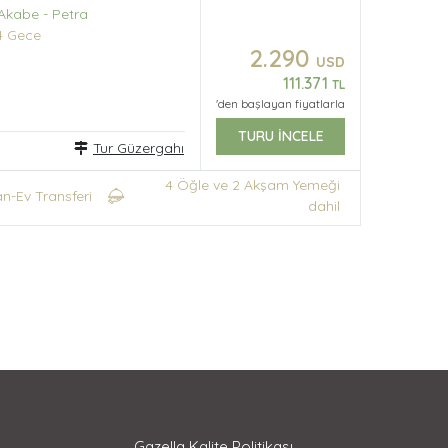
Akabe - Petra
 Gece
2.290
USD
111.371
TL
'den başlayan fiyatlarla
TURU İNCELE
Tur Güzergahı
4 Öğle ve 2 Akşam Yemeği
an-Ev Transferi
dahil
Gazella Kalite Politikası