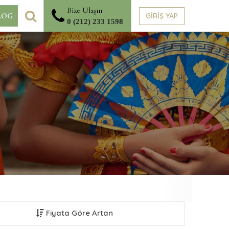
Bize Ulaşın
ARA
GİRİŞ YAP
LOG
0 (212) 233 1598
Fiyata Göre Artan