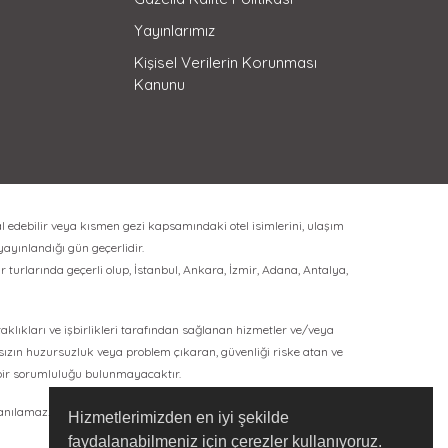
Yayınlarımız
Kişisel Verilerin Korunması
Kanunu
l edebilir veya kısmen gezi kapsamındaki otel isimlerini, ulaşım
 yayınlandığı gün geçerlidir.
 turlarında geçerli olup, İstanbul, Ankara, İzmir, Adana, Antalya,
rtaklıkları ve işbirlikleri tarafından sağlanan hizmetler ve/veya
ksızın huzursuzluk veya problem çıkaran, güvenliği riske atan ve
bir sorumluluğu bulunmayacaktır.
lanılamaz.
Hizmetlerimizden en iyi şekilde
faydalanabilmeniz için çerezler kullanıyoruz.